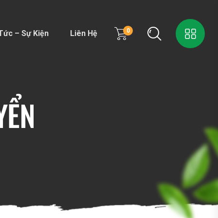
0
Tức – Sự Kiện
Liên Hệ
YỂN