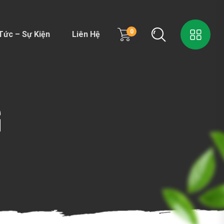
0
Tức – Sự Kiện
Liên Hệ
G