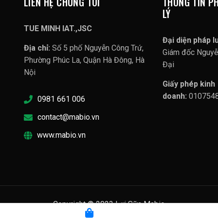
LIÊN HỆ CHÚNG TÔI
THÔNG TIN P
LÝ
TUE MINH IAT.,JSC
Đại diện pháp lu
Địa chỉ:
Số 5 phố Nguyễn Công Trứ,
Giám đốc Nguy
Phường Phúc La, Quận Hà Đông, Hà
Đại
Nội
Giấy phép kinh
doanh:
010754
0981 661 006
contact@mabio.vn
www.mabio.vn
Copyright © 2023 Lợi Sữa Mabio
 mật |
Chính sách vận chuyển |
Chính sách đổi trả hàng |
Phương T