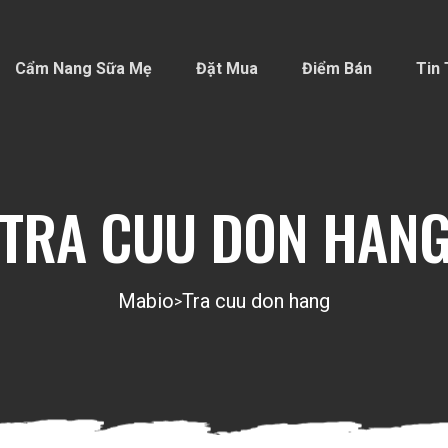
Cẩm Nang Sữa Mẹ
Đặt Mua
Điểm Bán
Tin 
TRA CUU DON HAN
Mabio
Tra cuu don hang
>