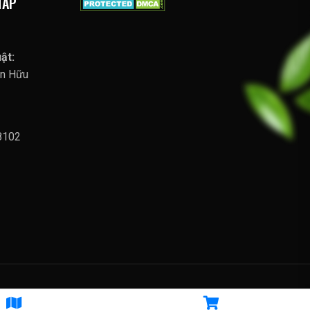
HÁP
ật:
ễn Hữu
8102
hức Thanh Toán