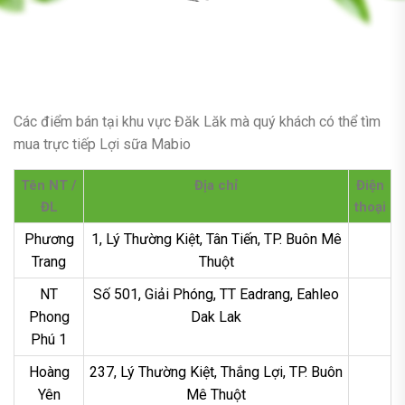
Các điểm bán tại khu vực Đăk Lăk mà quý khách có thể tìm
mua trực tiếp Lợi sữa Mabio
Tên NT /
Địa chỉ
Điện
ĐL
thoại
Phương
1, Lý Thường Kiệt, Tân Tiến, TP. Buôn Mê
Trang
Thuột
NT
Số 501, Giải Phóng, TT Eadrang, Eahleo
Phong
Dak Lak
Phú 1
Hoàng
237, Lý Thường Kiệt, Thắng Lợi, TP. Buôn
Yên
Mê Thuột