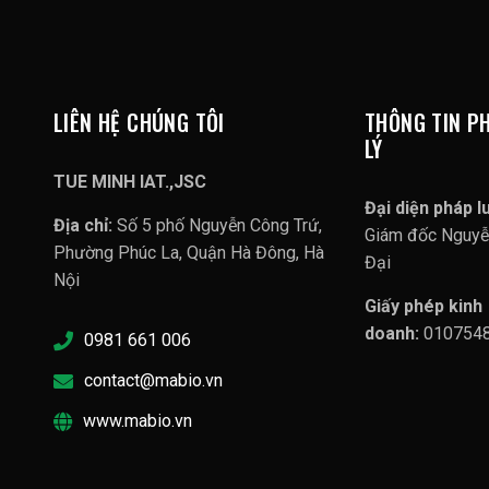
LIÊN HỆ CHÚNG TÔI
THÔNG TIN P
LÝ
TUE MINH IAT.,JSC
Đại diện pháp lu
Địa chỉ:
Số 5 phố Nguyễn Công Trứ,
Giám đốc Nguy
Phường Phúc La, Quận Hà Đông, Hà
Đại
Nội
Giấy phép kinh
doanh:
010754
0981 661 006
contact@mabio.vn
www.mabio.vn