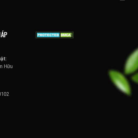
HÁP
ật:
ễn Hữu
8102