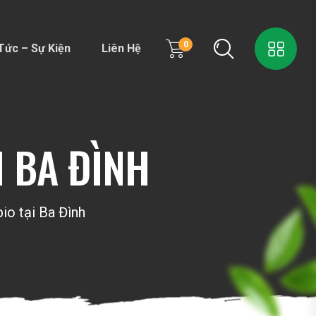
0
Tức – Sự Kiện
Liên Hệ
I BA ĐÌNH
io tại Ba Đình