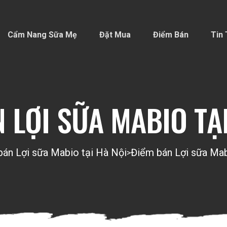
Cẩm Nang Sữa Mẹ
Đặt Mua
Điểm Bán
Tin 
 LỢI SỮA MABIO TẠ
án Lợi sữa Mabio tại Hà Nội
Điểm bán Lợi sữa Mab
>