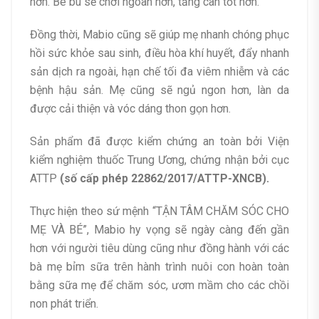
hơn. Bé bú sẽ chơi ngoan hơn, tăng cân tốt hơn.
Đồng thời, Mabio cũng sẽ giúp mẹ nhanh chóng phục
hồi sức khỏe sau sinh, điều hòa khí huyết, đẩy nhanh
sản dịch ra ngoài, hạn chế tối đa viêm nhiễm và các
bệnh hậu sản. Mẹ cũng sẽ ngủ ngon hơn, làn da
được cải thiện và vóc dáng thon gọn hơn.
Sản phẩm đã được kiểm chứng an toàn bởi Viện
kiểm nghiệm thuốc Trung Ương, chứng nhận bởi cục
ATTP
(số cấp phép 22862/2017/ATTP-XNCB).
Thực hiện theo sứ mệnh
“TẬN TÂM CHĂM SÓC CHO
MẸ VÀ BÉ”,
Mabio hy vọng sẽ ngày càng đến gần
hơn với người tiêu dùng cũng như đồng hành với các
bà mẹ bỉm sữa trên hành trình nuôi con hoàn toàn
bằng sữa mẹ để
chăm sóc, ươm mầm cho các chồi
non phát triển.