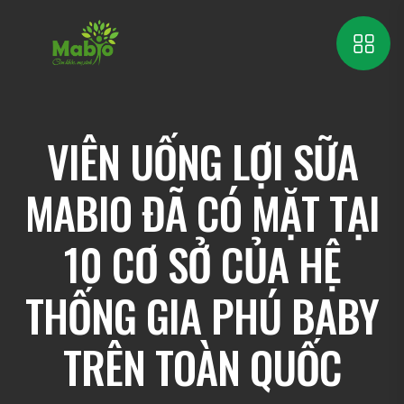
VIÊN UỐNG LỢI SỮA
MABIO ĐÃ CÓ MẶT TẠI
10 CƠ SỞ CỦA HỆ
THỐNG GIA PHÚ BABY
TRÊN TOÀN QUỐC