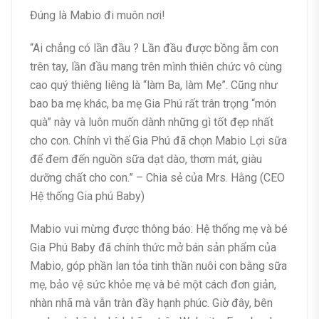
Đúng là Mabio đi muôn nơi!
“Ai chẳng có lần đầu ? Lần đầu được bồng ẵm con
trên tay, lần đầu mang trên mình thiên chức vô cùng
cao quý thiêng liêng là “làm Ba, làm Mẹ”. Cũng như
bao ba mẹ khác, ba mẹ Gia Phú rất trân trọng “món
quà” này và luôn muốn dành những gì tốt đẹp nhất
cho con. Chính vì thế Gia Phú đã chọn Mabio Lợi sữa
để đem đến nguồn sữa dạt dào, thơm mát, giàu
dưỡng chất cho con.” – Chia sẻ của Mrs. Hằng (CEO
Hệ thống Gia phú Baby)
Mabio vui mừng được thông báo: Hệ thống mẹ và bé
Gia Phú Baby đã chính thức mở bán sản phẩm của
Mabio, góp phần lan tỏa tinh thần nuôi con bằng sữa
mẹ, bảo vệ sức khỏe mẹ và bé một cách đơn giản,
nhàn nhã mà vẫn tràn đầy hạnh phúc. Giờ đây, bên