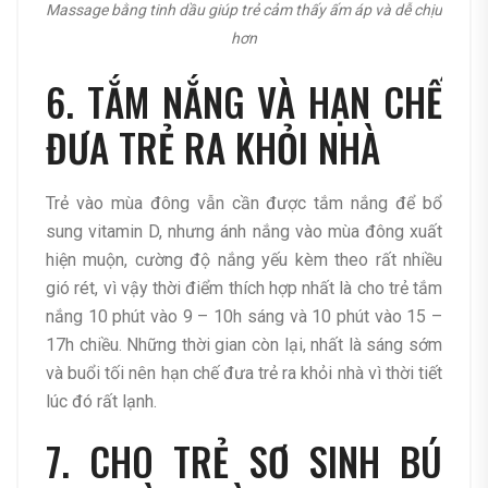
Massage bằng tinh dầu giúp trẻ cảm thấy ấm áp và dễ chịu
hơn
6. TẮM NẮNG VÀ HẠN CHẾ
ĐƯA TRẺ RA KHỎI NHÀ
Trẻ vào mùa đông vẫn cần được tắm nắng để bổ
sung vitamin D, nhưng ánh nắng vào mùa đông xuất
hiện muộn, cường độ nắng yếu kèm theo rất nhiều
gió rét, vì vậy thời điểm thích hợp nhất là cho trẻ tắm
nắng 10 phút vào 9 – 10h sáng và 10 phút vào 15 –
17h chiều. Những thời gian còn lại, nhất là sáng sớm
và buổi tối nên hạn chế đưa trẻ ra khỏi nhà vì thời tiết
lúc đó rất lạnh.
7. CHO TRẺ SƠ SINH BÚ