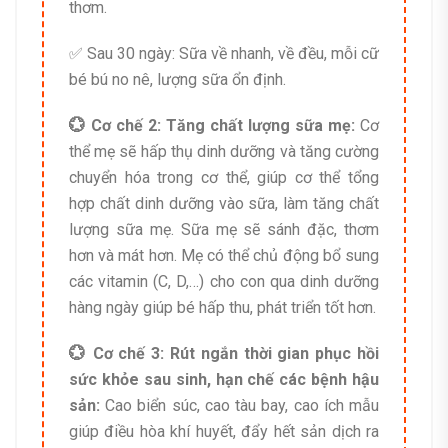
thơm.
✅ Sau 30 ngày: Sữa về nhanh, về đều, mỗi cữ
bé bú no nê, lượng sữa ổn định.
💮 Cơ chế 2: Tăng chất lượng sữa mẹ:
Cơ
thể mẹ sẽ hấp thụ dinh dưỡng và tăng cường
chuyển hóa trong cơ thể, giúp cơ thể tổng
hợp chất dinh dưỡng vào sữa, làm tăng chất
lượng sữa mẹ. Sữa mẹ sẽ sánh đặc, thơm
hơn và mát hơn. Mẹ có thể chủ động bổ sung
các vitamin (C, D,…) cho con qua dinh dưỡng
hàng ngày giúp bé hấp thu, phát triển tốt hơn.
💮 Cơ chế 3: Rút ngắn thời gian phục hồi
sức khỏe sau sinh, hạn chế các bệnh hậu
sản:
Cao biển súc, cao tàu bay, cao ích mẫu
giúp điều hòa khí huyết, đẩy hết sản dịch ra