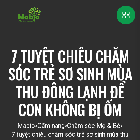
7 TUYỆT CHIÊU CHĂM
SÓC TRẺ SƠ SINH MÙA
THU ĐÔNG LẠNH ĐỂ
CON KHÔNG BỊ ỐM
Mabio
Cẩm nang
Chăm sóc Mẹ & Bé
>
>
>
7 tuyệt chiêu chăm sóc trẻ sơ sinh mùa thu