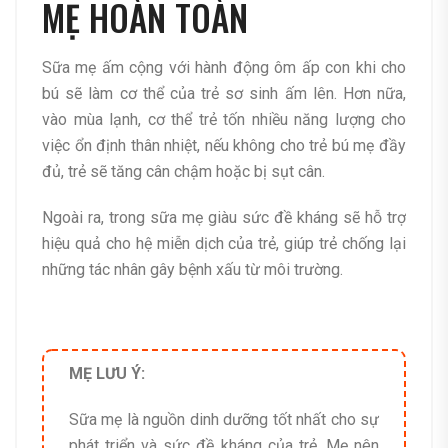
MẸ HOÀN TOÀN
Sữa mẹ ấm cộng với hành động ôm ấp con khi cho
bú sẽ làm cơ thể của trẻ sơ sinh ấm lên. Hơn nữa,
vào mùa lạnh, cơ thể trẻ tốn nhiều năng lượng cho
việc ổn định thân nhiệt, nếu không cho trẻ bú mẹ đầy
đủ, trẻ sẽ tăng cân chậm hoặc bị sụt cân.
Ngoài ra, trong sữa mẹ giàu sức đề kháng sẽ hỗ trợ
hiệu quả cho hệ miễn dịch của trẻ, giúp trẻ chống lại
những tác nhân gây bệnh xấu từ môi trường.
MẸ LƯU Ý:
Sữa mẹ là nguồn dinh dưỡng tốt nhất cho sự
phát triển và sức đề kháng của trẻ. Mẹ nên