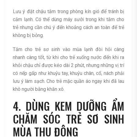
Lưu ý đặt chậu tắm trong phòng kín gió để tránh bị
cảm lạnh. Có thể dùng máy sưởi trong khi tắm cho
trẻ nhưng cần chú ý đến khoảng cách an toàn để trẻ
không bị bỏng.
Tắm cho trẻ sơ sinh vào mùa lạnh đòi hỏi càng
nhanh càng tốt, từ khi cho trẻ xuống nước đến khi ra
khỏi chậu chỉ được kéo dài 2 phút, nhưng những vị trí
có nếp gấp như khuỷu tay, khuỷu chân, cổ, nách phải
lưu ý làm sạch. Cho trẻ mặc quần áo ngay khi đã lau
khô người bằng khăn xô.
4. DÙNG KEM DƯỠNG ẨM
CHĂM SÓC TRẺ SƠ SINH
MÙA THU ĐÔNG