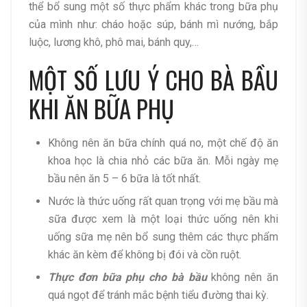
thể bổ sung một số thực phẩm khác trong bữa phụ
của mình như: cháo hoặc súp, bánh mì nướng, bắp
luộc, lương khô, phô mai, bánh quy,…
MỘT SỐ LƯU Ý CHO BÀ BẦU
KHI ĂN BỮA PHỤ
Không nên ăn bữa chính quá no, một chế độ ăn
khoa học là chia nhỏ các bữa ăn. Mỗi ngày mẹ
bầu nên ăn 5 – 6 bữa là tốt nhất.
Nước là thức uống rất quan trọng với mẹ bầu mà
sữa được xem là một loại thức uống nên khi
uống sữa mẹ nên bổ sung thêm các thực phẩm
khác ăn kèm để không bị đói và cồn ruột.
Thực đơn bữa phụ cho bà bầu
không nên ăn
quá ngọt để tránh mắc bệnh tiểu đường thai kỳ.