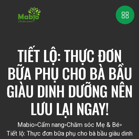
TIẾT LỘ: THỰC ĐƠN
BỮA PHỤ CHO BÀ BẦU
GIÀU DINH DƯỠNG NÊN
LƯU LẠI NGAY!
Mabio
Cẩm nang
Chăm sóc Mẹ & Bé
>
>
>
Tiết lộ: Thực đơn bữa phụ cho bà bầu giàu dinh