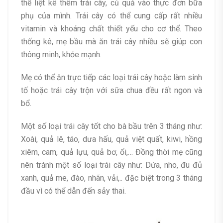
thể liệt kê thêm trái cây, củ quả vào thực đơn bữa
phụ của mình. Trái cây có thể cung cấp rất nhiều
vitamin và khoáng chất thiết yếu cho cơ thể. Theo
thống kê, mẹ bầu mà ăn trái cây nhiều sẽ giúp con
thông minh, khỏe mạnh.
Mẹ có thể ăn trực tiếp các loại trái cây hoặc làm sinh
tố hoặc trái cây trộn với sữa chua đều rất ngon và
bổ.
Một số loại trái cây tốt cho bà bầu trên 3 tháng như:
Xoài, quả lê, táo, dưa hấu, quả việt quất, kiwi, hồng
xiêm, cam, quả lựu, quả bơ, ổi,… Đồng thời mẹ cũng
nên tránh một số loại trái cây như: Dứa, nho, đu đủ
xanh, quả me, đào, nhãn, vải,.. đặc biệt trong 3 tháng
đầu vì có thể dẫn đến sảy thai.