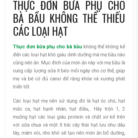
THỰC ĐƠN BỮA PHỤ CHO
BÀ BẦU KHÔNG THỂ THIẾU
CÁC LOẠI HẠT
Thực đơn bữa phụ cho bà bầu
không thể không kể
đến các loại hạt khô giàu dinh dưỡng mà mẹ bầu nào
cũng nên ăn. Mục đích của món ăn này với mẹ bầu là
cung cấp lượng sữa ít béo mỗi ngày cho cơ thể, giúp
mẹ và bé có đủ canxi để răng khỏe và xương phát
triển tốt.
Các loại hạt mẹ nên sử dụng đó là hạt óc chó, hạt
mắc ca, hạt hạnh nhân, hạt điều,.. Hãy trộn 1, 2
muỗng hạt các loại giàu protein và chất xơ kể trên
với sữa chua và một ít trái cây thái hạt lưu như dâu
tây, mâm xôi, nho khô sẽ tạo nên món ăn bổ dưỡng,