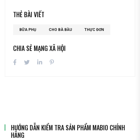
THẺ BÀI VIẾT
BỮA PHỤ
CHO BÀ BẦU
THỰC ĐƠN
CHIA SẺ MẠNG XÃ HỘI
HƯỚNG DẪN KIỂM TRA SẢN PHẨM MABIO CHÍNH
HÃNG