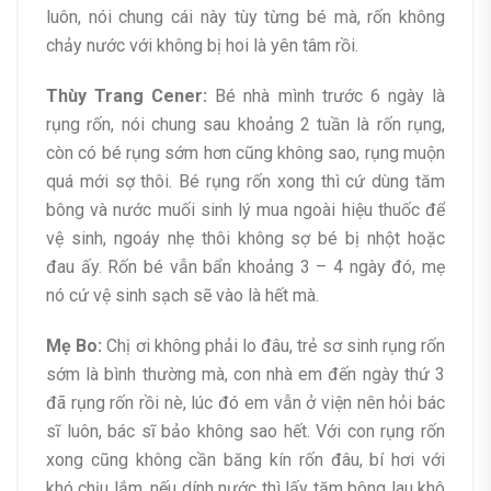
luôn, nói chung cái này tùy từng bé mà, rốn không
chảy nước với không bị hoi là yên tâm rồi.
Thùy Trang Cener:
Bé nhà mình trước 6 ngày là
rụng rốn, nói chung sau khoảng 2 tuần là rốn rụng,
còn có bé rụng sớm hơn cũng không sao, rụng muộn
quá mới sợ thôi. Bé rụng rốn xong thì cứ dùng tăm
bông và nước muối sinh lý mua ngoài hiệu thuốc để
vệ sinh, ngoáy nhẹ thôi không sợ bé bị nhột hoặc
đau ấy. Rốn bé vẫn bẩn khoảng 3 – 4 ngày đó, mẹ
nó cứ vệ sinh sạch sẽ vào là hết mà.
Mẹ Bo:
Chị ơi không phải lo đâu, trẻ sơ sinh rụng rốn
sớm là bình thường mà, con nhà em đến ngày thứ 3
đã rụng rốn rồi nè, lúc đó em vẫn ở viện nên hỏi bác
sĩ luôn, bác sĩ bảo không sao hết. Với con rụng rốn
xong cũng không cần băng kín rốn đâu, bí hơi với
khó chịu lắm, nếu dính nước thì lấy tăm bông lau khô