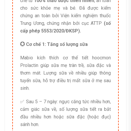
chế từ
100% thảo dược thiên nhiên
, an toàn
cho sức khỏe mẹ và bé. Đã được kiểm
chứng an toàn bởi Viện kiểm nghiệm thuốc
Trung Ương, chứng nhận bởi cục ATTP
(số
cấp phép 5553/2020/ĐKSP).
💮 Cơ chế 1: Tăng số lượng sữa
Mabio kích thích cơ thể tiết hoocmon
Prolactin giúp sữa mẹ tràn trề, sữa đặc và
thơm mát. Lượng sữa về nhiều giúp thông
tuyến sữa, hỗ trợ điều trị mất sữa ở mẹ sau
sinh.
✅ Sau 5 – 7 ngày: ngực căng tức nhiều hơn,
cảm giác sữa về, số lượng sữa tiết ra bắt
đầu nhiều hơn hoặc sữa đặc (hoặc đục)
sánh hơn.