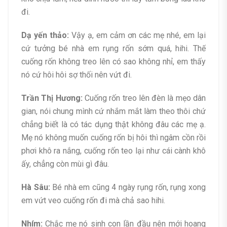
đi.
Dạ yến thảo:
Vậy ạ, em cảm ơn các mẹ nhé, em lại
cứ tưởng bé nhà em rụng rốn sớm quá, hihi. Thế
cuống rốn không treo lên có sao không nhỉ, em thấy
nó cứ hôi hôi sợ thối nên vứt đi.
Trần Thị Hương:
Cuống rốn treo lên đèn là mẹo dân
gian, nói chung mình cứ nhắm mắt làm theo thôi chứ
chẳng biết là có tác dụng thật không đâu các mẹ ạ.
Mẹ nó không muốn cuống rốn bị hôi thì ngâm cồn rồi
phơi khô ra nắng, cuống rốn teo lại như cái cành khô
ấy, chẳng còn mùi gì đâu.
Hà Sâu:
Bé nhà em cũng 4 ngày rụng rốn, rụng xong
em vứt veo cuống rốn đi mà chả sao hihi.
Nhím:
Chắc mẹ nó sinh con lần đầu nên mới hoang