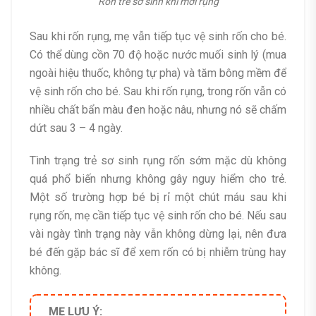
Rốn trẻ sơ sinh khi mới rụng
Sau khi rốn rụng, mẹ vẫn tiếp tục vệ sinh rốn cho bé.
Có thể dùng cồn 70 độ hoặc nước muối sinh lý (mua
ngoài hiệu thuốc, không tự pha) và tăm bông mềm để
vệ sinh rốn cho bé. Sau khi rốn rụng, trong rốn vẫn có
nhiều chất bẩn màu đen hoặc nâu, nhưng nó sẽ chấm
dứt sau 3 – 4 ngày.
Tình trạng trẻ sơ sinh rụng rốn sớm mặc dù không
quá phổ biến nhưng không gây nguy hiểm cho trẻ.
Một số trường hợp bé bị rỉ một chút máu sau khi
rụng rốn, mẹ cần tiếp tục vệ sinh rốn cho bé. Nếu sau
vài ngày tình trạng này vẫn không dừng lại, nên đưa
bé đến gặp bác sĩ để xem rốn có bị nhiễm trùng hay
không.
MẸ LƯU Ý: