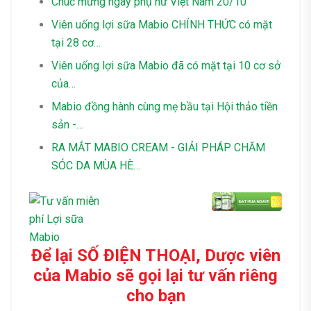
Chúc mừng ngày phụ nữ Việt Nam 20/10
Viên uống lợi sữa Mabio CHÍNH THỨC có mặt
tại 28 cơ…
Viên uống lợi sữa Mabio đã có mặt tại 10 cơ sở
của…
Mabio đồng hành cùng mẹ bầu tại Hội thảo tiền
sản -…
RA MẮT MABIO CREAM - GIẢI PHÁP CHĂM
SÓC DA MÙA HÈ…
Để lại SỐ ĐIỆN THOẠI, Dược viên
của Mabio sẽ gọi lại tư vấn riêng
cho bạn