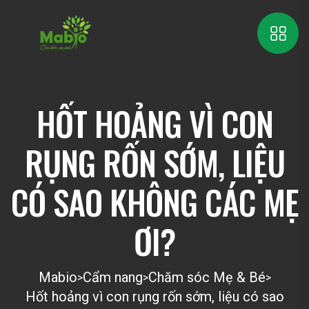
HỐT HOẢNG VÌ CON
RỤNG RỐN SỚM, LIỆU
CÓ SAO KHÔNG CÁC MẸ
ƠI?
Mabio
Cẩm nang
Chăm sóc Mẹ & Bé
>
>
>
Hốt hoảng vì con rụng rốn sớm, liệu có sao