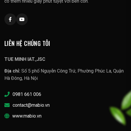
có thêm nhiều giây phút tuyệt vời bên con.
LIÊN HỆ CHÚNG TÔI
TUE MINH IAT.,JSC
Địa chỉ:
Số 5 phố Nguyễn Công Trứ, Phường Phúc La, Quận
Hà Đông, Hà Nội
0981 661 006
contact@mabio.vn
www.mabio.vn