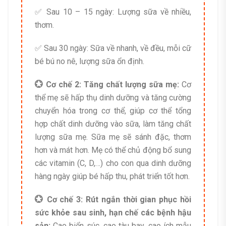
✅ Sau 10 – 15 ngày: Lượng sữa về nhiều,
thơm.
✅ Sau 30 ngày: Sữa về nhanh, về đều, mỗi cữ
bé bú no nê, lượng sữa ổn định.
💮 Cơ chế 2: Tăng chất lượng sữa mẹ:
Cơ
thể mẹ sẽ hấp thụ dinh dưỡng và tăng cường
chuyển hóa trong cơ thể, giúp cơ thể tổng
hợp chất dinh dưỡng vào sữa, làm tăng chất
lượng sữa mẹ. Sữa mẹ sẽ sánh đặc, thơm
hơn và mát hơn. Mẹ có thể chủ động bổ sung
các vitamin (C, D,…) cho con qua dinh dưỡng
hàng ngày giúp bé hấp thu, phát triển tốt hơn.
💮 Cơ chế 3: Rút ngắn thời gian phục hồi
sức khỏe sau sinh, hạn chế các bệnh hậu
sản:
Cao biển súc, cao tàu bay, cao ích mẫu