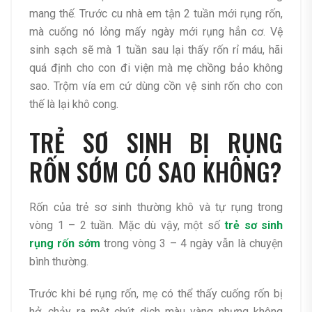
mang thế. Trước cu nhà em tận 2 tuần mới rụng rốn,
mà cuống nó lỏng mấy ngày mới rụng hẳn cơ. Vệ
sinh sạch sẽ mà 1 tuần sau lại thấy rốn rỉ máu, hãi
quá định cho con đi viện mà mẹ chồng bảo không
sao. Trộm vía em cứ dùng cồn vệ sinh rốn cho con
thế là lại khô cong.
TRẺ SƠ SINH BỊ RỤNG
RỐN SỚM CÓ SAO KHÔNG?
Rốn của trẻ sơ sinh thường khô và tự rụng trong
vòng 1 – 2 tuần. Mặc dù vậy, một số
trẻ sơ sinh
rụng rốn sớm
trong vòng 3 – 4 ngày vẫn là chuyện
bình thường.
Trước khi bé rụng rốn, mẹ có thể thấy cuống rốn bị
hở, chảy ra một chút dịch màu vàng nhưng không