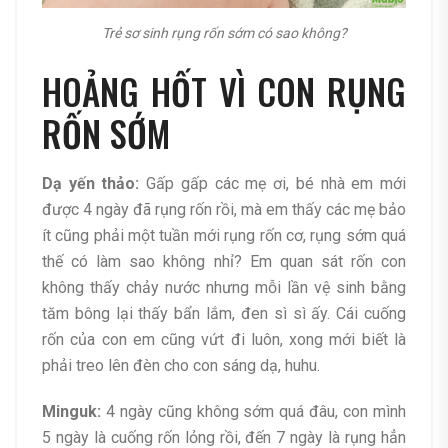
Trẻ sơ sinh rụng rốn sớm có sao không?
HOẢNG HỐT VÌ CON RỤNG
RỐN SỚM
Dạ yến thảo:
Gấp gấp các mẹ ơi, bé nhà em mới
được 4 ngày đã rụng rốn rồi, mà em thấy các mẹ bảo
ít cũng phải một tuần mới rụng rốn cơ, rụng sớm quá
thế có làm sao không nhỉ? Em quan sát rốn con
không thấy chảy nước nhưng mỗi lần vệ sinh bằng
tăm bông lại thấy bẩn lắm, đen sì sì ấy. Cái cuống
rốn của con em cũng vứt đi luôn, xong mới biết là
phải treo lên đèn cho con sáng dạ, huhu.
Minguk:
4 ngày cũng không sớm quá đâu, con mình
5 ngày là cuống rốn lỏng rồi, đến 7 ngày là rụng hẳn