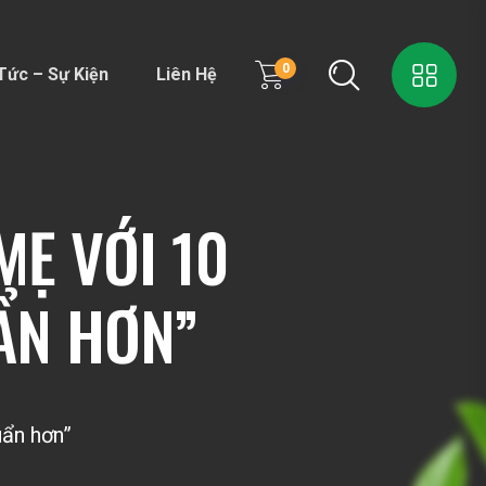
0
Tức – Sự Kiện
Liên Hệ
MẸ VỚI 10
ẨN HƠN”
uẩn hơn”