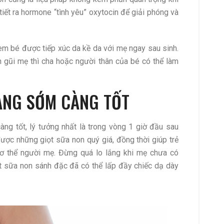
tiết ra hormone “tình yêu” oxytocin để giải phóng và
 em bé được tiếp xúc da kề da với mẹ ngay sau sinh.
 gũi mẹ thì cha hoặc người thân của bé có thể làm
CÀNG SỚM CÀNG TỐT
ng tốt, lý tưởng nhất là trong vòng 1 giờ đầu sau
ược những giọt sữa non quý giá, đồng thời giúp trẻ
 thể người mẹ. Đừng quá lo lắng khi mẹ chưa có
ọt sữa non sánh đặc đã có thể lấp đầy chiếc dạ dày