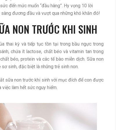
ối sức đến mức muốn “đầu hàng”. Hy vọng 10 lời
n sàng đương đầu và vượt qua những khó khăn đó!
SỮA NON TRƯỚC KHI SINH
a thai kỳ và tiếp tục tồn tại trong bầu ngực trong
nh, chứa ít lactose, chất béo và vitamin tan trong
 chất béo, protein và các tế bào miễn dịch. Sữa non
 sơ sinh, đặc biệt là những trẻ sinh non.
p vắt sữa non trước khi sinh với mục đích để con được
à việc làm hết sức nguy hiểm.