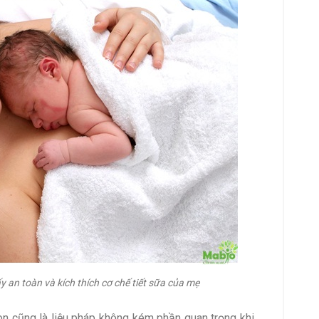
y an toàn và kích thích cơ chế tiết sữa của mẹ
con cũng là liệu pháp không kém phần quan trọng khi