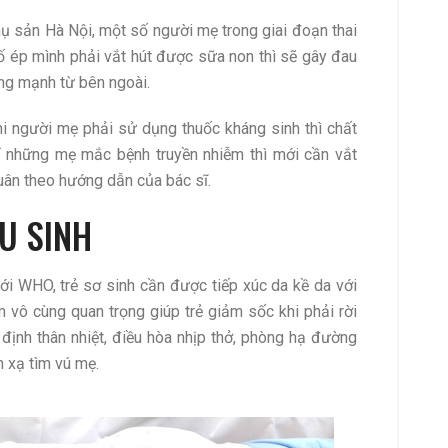
ụ sản Hà Nội, một số người mẹ trong giai đoạn thai
 ép mình phải vắt hút được sữa non thì sẽ gây đau
ng mạnh từ bên ngoài.
hi người mẹ phải sử dụng thuốc kháng sinh thì chất
 những mẹ mắc bệnh truyền nhiễm thì mới cần vắt
uân theo hướng dẫn của bác sĩ.
AU SINH
ới WHO, trẻ sơ sinh cần được tiếp xúc da kề da với
m vô cùng quan trọng giúp trẻ giảm sốc khi phải rời
 định thân nhiệt, điều hòa nhịp thở, phòng hạ đường
n xạ tìm vú mẹ.