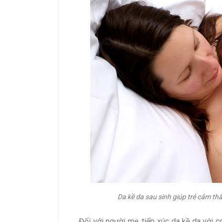
Da kề da sau sinh giúp trẻ cảm thấ
Đối với người mẹ, tiếp xúc da kề da với 