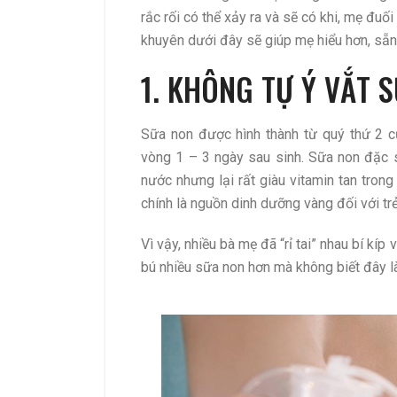
rắc rối có thể xảy ra và sẽ có khi, mẹ đu
khuyên dưới đây sẽ giúp mẹ hiểu hơn, sẵ
1. KHÔNG TỰ Ý VẮT 
Sữa non được hình thành từ quý thứ 2 củ
vòng 1 – 3 ngày sau sinh. Sữa non đặc sá
nước nhưng lại rất giàu vitamin tan trong
chính là nguồn dinh dưỡng vàng đối với trẻ
Vì vậy, nhiều bà mẹ đã “rỉ tai” nhau bí kí
bú nhiều sữa non hơn mà không biết đây l