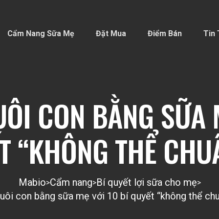
Cẩm Nang Sữa Mẹ
Đặt Mua
Điểm Bán
Tin 
UÔI CON BẰNG SỮA 
ẾT “KHÔNG THỂ CHU
Mabio
Cẩm nang
Bí quyết lợi sữa cho mẹ
>
>
>
nuôi con bằng sữa mẹ với 10 bí quyết “không thể ch