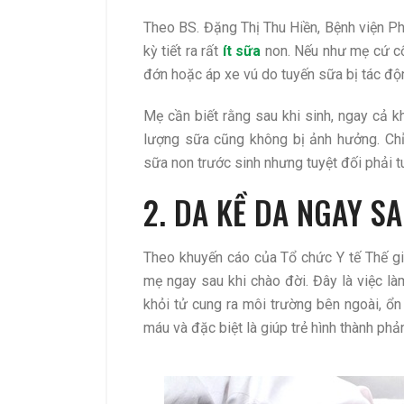
Theo BS. Đặng Thị Thu Hiền, Bệnh viện Ph
kỳ tiết ra rất
ít sữa
non. Nếu như mẹ cứ cố
đớn hoặc áp xe vú do tuyến sữa bị tác độ
Mẹ cần biết rằng sau khi sinh, ngay cả k
lượng sữa cũng không bị ảnh hưởng. Chỉ
sữa non trước sinh nhưng tuyệt đối phải t
2. DA KỀ DA NGAY S
Theo khuyến cáo của Tổ chức Y tế Thế gi
mẹ ngay sau khi chào đời. Đây là việc là
khỏi tử cung ra môi trường bên ngoài, ổn
máu và đặc biệt là giúp trẻ hình thành phả