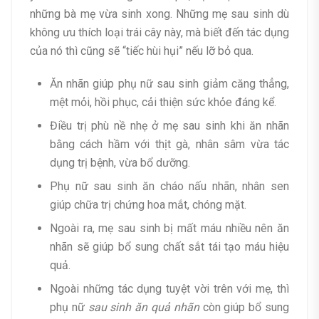
những bà mẹ vừa sinh xong. Những mẹ sau sinh dù
không ưu thích loại trái cây này, mà biết đến tác dụng
của nó thì cũng sẽ “tiếc hùi hụi” nếu lỡ bỏ qua.
Ăn nhãn giúp phụ nữ sau sinh giảm căng thẳng,
mệt mỏi, hồi phục, cải thiện sức khỏe đáng kể.
Điều trị phù nề nhẹ ở mẹ sau sinh khi ăn nhãn
bằng cách hầm với thịt gà, nhân sâm vừa tác
dụng trị bệnh, vừa bổ dưỡng.
Phụ nữ sau sinh ăn cháo nấu nhãn, nhân sen
giúp chữa trị chứng hoa mắt, chóng mặt.
Ngoài ra, mẹ sau sinh bị mất máu nhiều nên ăn
nhãn sẽ giúp bổ sung chất sắt tái tạo máu hiệu
quả.
Ngoài những tác dụng tuyệt vời trên với mẹ, thì
phụ nữ
sau sinh ăn quả nhãn
còn giúp bổ sung