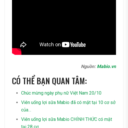
Nguồn:
Mabio.vn
CÓ THỂ BẠN QUAN TÂM:
Chúc mừng ngày phụ nữ Việt Nam 20/10
Viên uống lợi sữa Mabio đã có mặt tại 10 cơ sở
của…
Viên uống lợi sữa Mabio CHÍNH THỨC có mặt
tại 28 cơ…