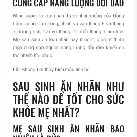
CUNG CẤP NĂNG LƯỢNG DỒI DÀO
Nhãn super là loại nhãn được nhân giống của Đồng
bằng sông Cửu Long, chính vụ vào tháng 6 và tháng
7 dương lịch, trái vụ tháng 12 đến tháng 1 âm lịch.
Mẹ sau sinh ăn loại nhãn này ít ngọt, giòn, ít thơm
giúp cung cấp nguồn năng lượng dồi dào khiến cơ
thể nhanh hồi phục.
Lỗi:
Không tìm thấy biểu mẫu liên hệ.
SAU SINH ĂN NHÃN NHƯ
THẾ NÀO ĐỂ TỐT CHO SỨC
KHỎE MẸ NHẤT?
MẸ SAU SINH ĂN NHÃN BAO