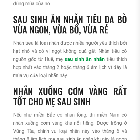
đúng mùa của nó.
SAU SINH ĂN NHÃN TIÊU DA BÒ
VỪA NGON, VỪA BỔ, VỪA RẺ
Nhãn tiêu là loại nhãn được nhiều người yêu thích bởi
hạt nhỏ và có vị ngọt không quá gắt. Nhãn tiêu có
nguồn gốc từ Huế, mẹ
sau sinh ăn nhãn
tiêu thích
hợp nhất vào tháng 2 hoặc tháng 6 âm lịch vì đây là
mùa vụ của loại nhãn này.
NHÃN XUỒNG CƠM VÀNG RẤT
TỐT CHO MẸ SAU SINH
Nếu như miền Bắc có nhãn lồng, thì miền Nam có
nhãn xuồng cơm vàng khá nổi tiếng. Được trồng ở
Vũng Tàu, chính vụ loại nhãn này vào tháng 6 và
tháng 8 âm lịch, mẹ sau sinh ăn nhãn khi này là ngon