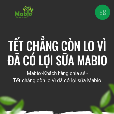
TẾT CHẲNG CÒN LO VÌ
ĐÃ CÓ LỢI SỮA MABIO
Mabio
Khách hàng chia sẻ
>
>
Tết chẳng còn lo vì đã có lợi sữa Mabio