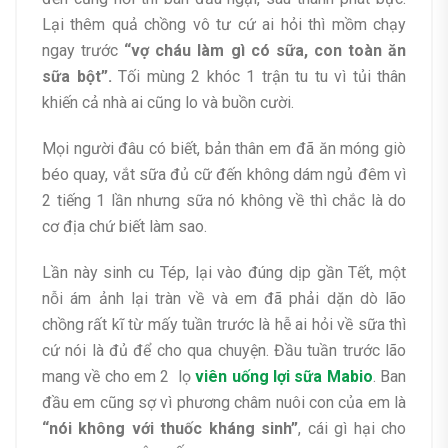
Lại thêm quả chồng vô tư cứ ai hỏi thì mồm chạy
ngay trước
“vợ cháu làm gì có sữa, con toàn ăn
sữa bột”.
Tối mùng 2 khóc 1 trận tu tu vì tủi thân
khiến cả nhà ai cũng lo và buồn cười.
Mọi người đâu có biết, bản thân em đã ăn móng giò
béo quay, vắt sữa đủ cữ đến không dám ngủ đêm vì
2 tiếng 1 lần nhưng sữa nó không về thì chắc là do
cơ địa chứ biết làm sao.
Lần này sinh cu Tép, lại vào đúng dịp gần Tết, một
nỗi ám ảnh lại tràn về và em đã phải dặn dò lão
chồng rất kĩ từ mấy tuần trước là hễ ai hỏi về sữa thì
cứ nói là đủ để cho qua chuyện. Đầu tuần trước lão
mang về cho em 2 lọ
viên uống lợi sữa Mabio
. Ban
đầu em cũng sợ vì phương châm nuôi con của em là
“nói không với thuốc kháng sinh”
, cái gì hại cho