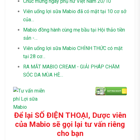
Chúc mừng ngày phụ nữ Việt Nam 20/10
Viên uống lợi sữa Mabio đã có mặt tại 10 cơ sở
của…
Mabio đồng hành cùng mẹ bầu tại Hội thảo tiền
sản -…
Viên uống lợi sữa Mabio CHÍNH THỨC có mặt
tại 28 cơ…
RA MẮT MABIO CREAM - GIẢI PHÁP CHĂM
SÓC DA MÙA HÈ…
Để lại SỐ ĐIỆN THOẠI, Dược viên
của Mabio sẽ gọi lại tư vấn riêng
cho bạn