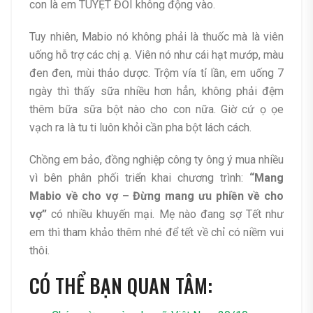
con là em TUYỆT ĐỐI không động vào.
Tuy nhiên, Mabio nó không phải là thuốc mà là viên
uống hỗ trợ các chị ạ. Viên nó như cái hạt mướp, màu
đen đen, mùi thảo dược. Trộm vía tỉ lần, em uống 7
ngày thì thấy sữa nhiều hơn hẳn, không phải đệm
thêm bữa sữa bột nào cho con nữa. Giờ cứ ọ ọe
vạch ra là tu ti luôn khỏi cần pha bột lách cách.
Chồng em bảo, đồng nghiệp công ty ông ý mua nhiều
vì bên phân phối triển khai chương trình:
“Mang
Mabio về cho vợ – Đừng mang ưu phiền về cho
vợ”
có nhiều khuyến mại. Mẹ nào đang sợ Tết như
em thì tham khảo thêm nhé để tết về chỉ có niềm vui
thôi.
CÓ THỂ BẠN QUAN TÂM: