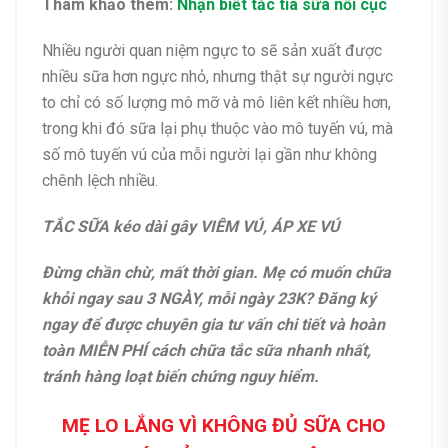
Tham khảo thêm:
Nhận biết tắc tia sữa nổi cục
Nhiều người quan niệm ngực to sẽ sản xuất được
nhiều sữa hơn ngực nhỏ, nhưng thật sự người ngực
to chỉ có số lượng mô mỡ và mô liên kết nhiều hơn,
trong khi đó sữa lại phụ thuộc vào mô tuyến vú, mà
số mô tuyến vú của mỗi người lại gần như không
chênh lệch nhiều.
TẮC SỮA kéo dài gây VIÊM VÚ, ÁP XE VÚ
Đừng chần chừ, mất thời gian. Mẹ có muốn chữa
khỏi ngay sau 3 NGÀY, mỗi ngày 23K? Đăng ký
ngay để được chuyên gia tư vấn chi tiết và hoàn
toàn MIỄN PHÍ cách chữa tắc sữa nhanh nhất,
tránh hàng loạt biến chứng nguy hiểm.
MẸ LO LẮNG VÌ KHÔNG ĐỦ SỮA CHO