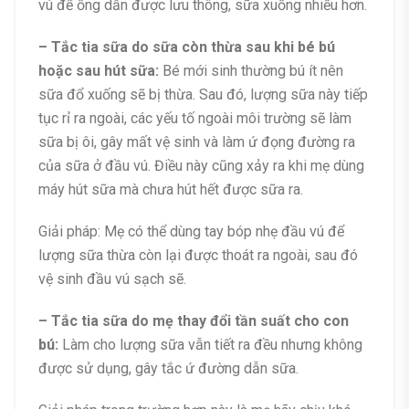
vú để ống dẫn được lưu thông, sữa xuống nhiều hơn.
– Tắc tia sữa do sữa còn thừa sau khi bé bú
hoặc sau hút sữa:
Bé mới sinh thường bú ít nên
sữa đổ xuống sẽ bị thừa. Sau đó, lượng sữa này tiếp
tục rỉ ra ngoài, các yếu tố ngoài môi trường sẽ làm
sữa bị ôi, gây mất vệ sinh và làm ứ đọng đường ra
của sữa ở đầu vú. Điều này cũng xảy ra khi mẹ dùng
máy hút sữa mà chưa hút hết được sữa ra.
Giải pháp: Mẹ có thể dùng tay bóp nhẹ đầu vú để
lượng sữa thừa còn lại được thoát ra ngoài, sau đó
vệ sinh đầu vú sạch sẽ.
– Tắc tia sữa do mẹ thay đổi tần suất cho con
bú:
Làm cho lượng sữa vẫn tiết ra đều nhưng không
được sử dụng, gây tắc ứ đường dẫn sữa.