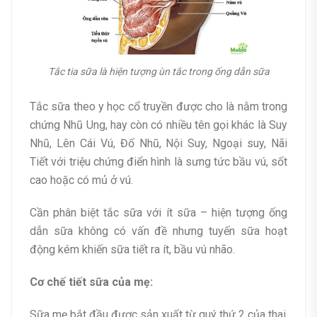
Tắc tia sữa là hiện tượng ùn tắc trong ống dẫn sữa
Tắc sữa theo y học cổ truyền được cho là nằm trong
chứng Nhũ Ung, hay còn có nhiều tên gọi khác là Suy
Nhũ, Lên Cái Vú, Đố Nhũ, Nội Suy, Ngoại suy, Nãi
Tiết với triệu chứng điển hình là sưng tức bầu vú, sốt
cao hoặc có mủ ở vú.
Cần phân biệt tắc sữa với ít sữa – hiện tượng ống
dẫn sữa không có vấn đề nhưng tuyến sữa hoạt
động kém khiến sữa tiết ra ít, bầu vú nhão.
Cơ chế tiết sữa của mẹ:
Sữa mẹ bắt đầu được sản xuất từ quý thứ 2 của thai