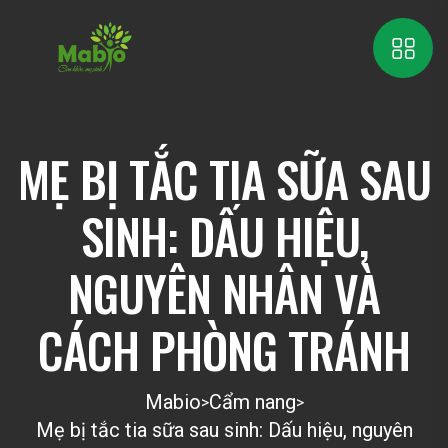
MẸ BỊ TẮC TIA SỮA SAU
SINH: DẤU HIỆU,
NGUYÊN NHÂN VÀ
CÁCH PHÒNG TRÁNH
Mabio
Cẩm nang
>
>
Mẹ bị tắc tia sữa sau sinh: Dấu hiệu, nguyên