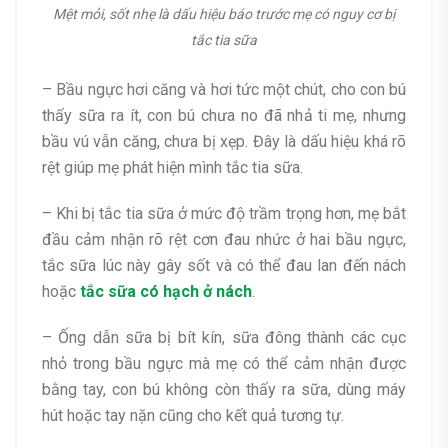
Mệt mỏi, sốt nhẹ là dấu hiệu báo trước mẹ có nguy cơ bị
tắc tia sữa
– Bầu ngực hơi căng và hơi tức một chút, cho con bú
thấy sữa ra ít, con bú chưa no đã nhả ti mẹ, nhưng
bầu vú vẫn căng, chưa bị xẹp. Đây là dấu hiệu khá rõ
rệt giúp mẹ phát hiện mình tắc tia sữa.
– Khi bị tắc tia sữa ở mức độ trầm trọng hơn, mẹ bắt
đầu cảm nhận rõ rệt cơn đau nhức ở hai bầu ngực,
tắc sữa lúc này gây sốt và có thể đau lan đến nách
hoặc
tắc sữa
có hạch ở nách
.
– Ống dẫn sữa bị bít kín, sữa đông thành các cục
nhỏ trong bầu ngực mà mẹ có thể cảm nhận được
bằng tay, con bú không còn thấy ra sữa, dùng máy
hút hoặc tay nặn cũng cho kết quả tương tự.