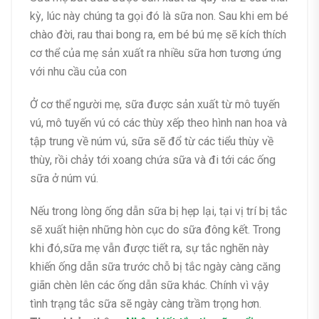
kỳ, lúc này chúng ta gọi đó là sữa non. Sau khi em bé
chào đời, rau thai bong ra, em bé bú mẹ sẽ kích thích
cơ thể của mẹ sản xuất ra nhiều sữa hơn tương ứng
với nhu cầu của con
Ở cơ thể người mẹ, sữa được sản xuất từ mô tuyến
vú, mô tuyến vú có các thùy xếp theo hình nan hoa và
tập trung về núm vú, sữa sẽ đổ từ các tiểu thùy về
thùy, rồi chảy tới xoang chứa sữa và đi tới các ống
sữa ở núm vú.
Nếu trong lòng ống dẫn sữa bị hẹp lại, tại vị trí bị tắc
sẽ xuất hiện những hòn cục do sữa đông kết. Trong
khi đó,sữa mẹ vẫn được tiết ra, sự tắc nghẽn này
khiến ống dẫn sữa trước chỗ bị tắc ngày càng căng
giãn chèn lên các ống dẫn sữa khác. Chính vì vậy
tình trạng tắc sữa sẽ ngày càng trầm trọng hơn.