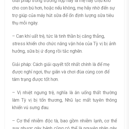
Giải pháp trong trường hợp này là mẹ hãy chịu khó
cho con bú hơn, hoặc nếu không, mẹ hãy nhờ đến sự
trợ giúp của máy hút sữa để ổn định lượng sữa tiêu
thụ mỗi ngày.
– Can khí uất trệ, tức là tinh thần bị căng thẳng,
stress khiến cho chức năng vận hóa của Tỳ vị bị ảnh
hưởng, sữa bị ứ đọng rồi tắc nghẽn.
Giải pháp: Cách giải quyết tốt nhất chính là để mẹ
được nghỉ ngơi, thư giãn và chơi đùa cùng con để
tâm trạng được tốt hơn.
– Vị nhiệt ngưng trệ, nghĩa là ăn uống thất thường
làm Tỳ vị bị tổn thương, Nhũ lạc mất tuyên thông
khiến vú sưng đau.
– Cơ thể nhiễm độc tà, bao gồm nhiễm lạnh, cơ thể
suy nhược gây bệnh cũng có thể là nguyên nhân gây