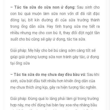
– Tắc tia sữa do sữa non ứ đọng:
Sau sinh cho
con bú quá muộn làm sữa non vốn dĩ đã rất đặc
đông lại, bít kín đường đi của sữa trưởng thành
trong ống dẫn sữa. Hay tình trạng sữa mẹ tiết ra
nhiều nhưng mẹ cho con bú ít, thay đổi đột ngột tần
suất cho bú cũng sẽ gây ứ đọng, tắc tia sữa.
Giải pháp: Mẹ hãy cho bé bú càng sớm càng tốt sẽ
giúp giải phóng lượng sữa non tránh gây tắc, ứ đọng
tại ống sữa
– Tắc tia sữa do mẹ chưa day đều bầu vú:
Sau khi
sinh, sữa bắt đầu tiết nhiều hơn khiến ống dẫn của
mẹ chưa thích ứng kịp, gây ra hiện tượng tắc nghẽn.
Giải pháp: Đừng quá lo lắng phải làm gì trong trường
hợp này, mẹ chỉ dùng hai bàn tay xoa nhẹ nhàng bầu