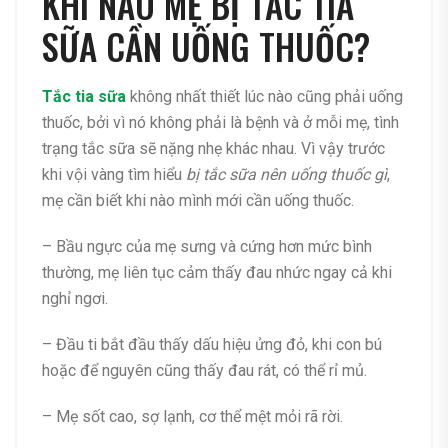
KHI NÀO MẸ BỊ TẮC TIA
SỮA CẦN UỐNG THUỐC?
Tắc tia sữa
không nhất thiết lúc nào cũng phải uống
thuốc, bởi vì nó không phải là bệnh và ở mỗi mẹ, tình
trạng tắc sữa sẽ nặng nhẹ khác nhau. Vì vậy trước
khi vội vàng tìm hiểu
bị tắc sữa nên uống thuốc gì
,
mẹ cần biết khi nào mình mới cần uống thuốc.
– Bầu ngực của mẹ sưng và cứng hơn mức bình
thường, mẹ liên tục cảm thấy đau nhức ngay cả khi
nghỉ ngơi.
– Đầu ti bắt đầu thấy dấu hiệu ửng đỏ, khi con bú
hoặc để nguyên cũng thấy đau rát, có thể rỉ mủ.
– Mẹ sốt cao, sợ lạnh, cơ thể mệt mỏi rã rời.