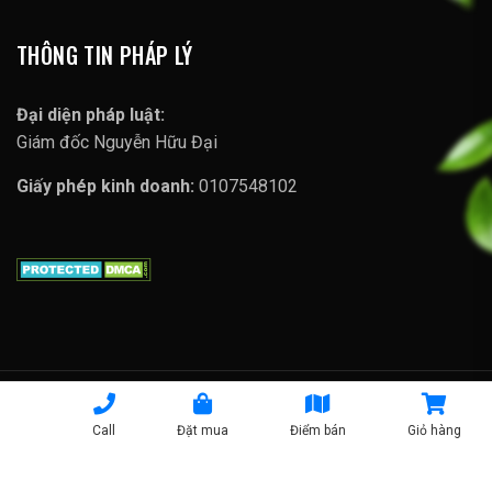
THÔNG TIN PHÁP LÝ
Đại diện pháp luật:
Giám đốc Nguyễn Hữu Đại
Giấy phép kinh doanh:
0107548102
Copyright © 2023 Lợi Sữa Mabio
Call
Đặt mua
Điểm bán
Giỏ hàng
Chính sách bảo mật |
Chính sách vận chuyển |
Chính sách
đổi trả hàng |
Phương Thức Thanh Toán