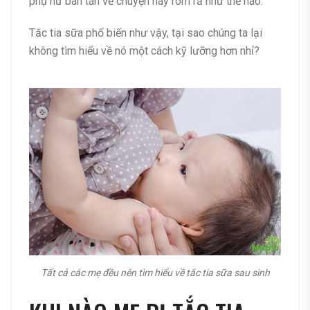
phụ nữ bàn tán về chuyện này rôm rả như thế nào.
Tắc tia sữa phổ biến như vậy, tại sao chúng ta lại
không tìm hiểu về nó một cách kỹ lưỡng hơn nhỉ?
Tất cả các mẹ đều nên tìm hiểu về tắc tia sữa sau sinh