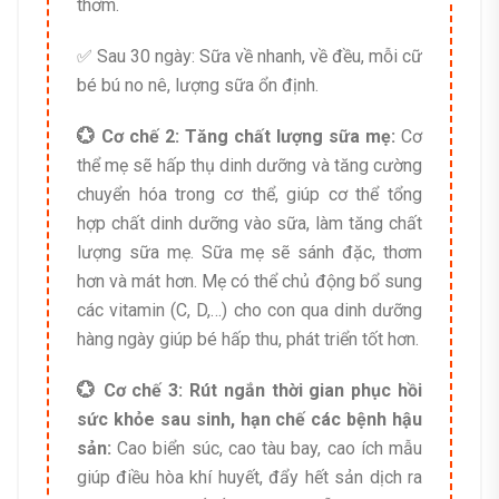
thơm.
✅ Sau 30 ngày: Sữa về nhanh, về đều, mỗi cữ
bé bú no nê, lượng sữa ổn định.
💮 Cơ chế 2: Tăng chất lượng sữa mẹ:
Cơ
thể mẹ sẽ hấp thụ dinh dưỡng và tăng cường
chuyển hóa trong cơ thể, giúp cơ thể tổng
hợp chất dinh dưỡng vào sữa, làm tăng chất
lượng sữa mẹ. Sữa mẹ sẽ sánh đặc, thơm
hơn và mát hơn. Mẹ có thể chủ động bổ sung
các vitamin (C, D,…) cho con qua dinh dưỡng
hàng ngày giúp bé hấp thu, phát triển tốt hơn.
💮 Cơ chế 3: Rút ngắn thời gian phục hồi
sức khỏe sau sinh, hạn chế các bệnh hậu
sản:
Cao biển súc, cao tàu bay, cao ích mẫu
giúp điều hòa khí huyết, đẩy hết sản dịch ra