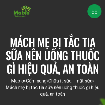
MÁCH MẸ BỊ TẮC TIA
SỮA NÊN UỐNG THUỐC
GÌ HIỆU QUẢ, AN TOÀN
Mabio
Cẩm nang
Chữa ít sữa - mất sữa
>
>
>
Mách mẹ bị tắc tia sữa nên uống thuốc gì hiệu
quả, an toàn