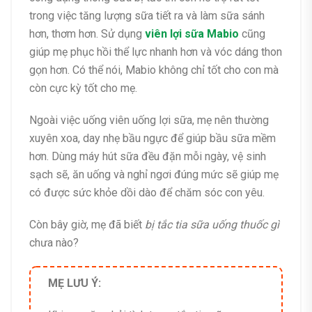
trong việc tăng lượng sữa tiết ra và làm sữa sánh
hơn, thơm hơn. Sử dụng
viên lợi sữa Mabio
cũng
giúp mẹ phục hồi thể lực nhanh hơn và vóc dáng thon
gọn hơn. Có thể nói, Mabio không chỉ tốt cho con mà
còn cực kỳ tốt cho mẹ.
Ngoài việc uống viên uống lợi sữa, mẹ nên thường
xuyên xoa, day nhẹ bầu ngực để giúp bầu sữa mềm
hơn. Dùng máy hút sữa đều đặn mỗi ngày, vệ sinh
sạch sẽ, ăn uống và nghỉ ngơi đúng mức sẽ giúp mẹ
có được sức khỏe dồi dào để chăm sóc con yêu.
Còn bây giờ, mẹ đã biết
bị tắc tia sữa uống thuốc gì
chưa nào?
MẸ LƯU Ý: