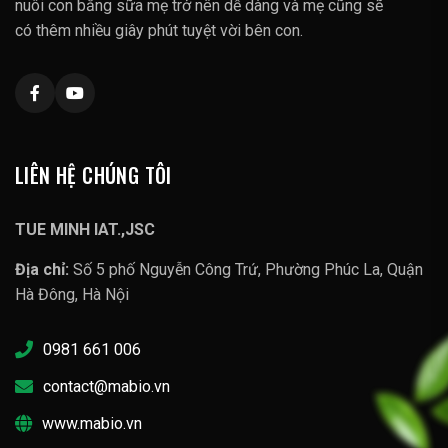
nuôi con bằng sữa mẹ trở nên dễ dàng và mẹ cũng sẽ
có thêm nhiều giây phút tuyệt vời bên con.
LIÊN HỆ CHÚNG TÔI
TUE MINH IAT.,JSC
Địa chỉ:
Số 5 phố Nguyễn Công Trứ, Phường Phúc La, Quận
Hà Đông, Hà Nội
0981 661 006
contact@mabio.vn
www.mabio.vn