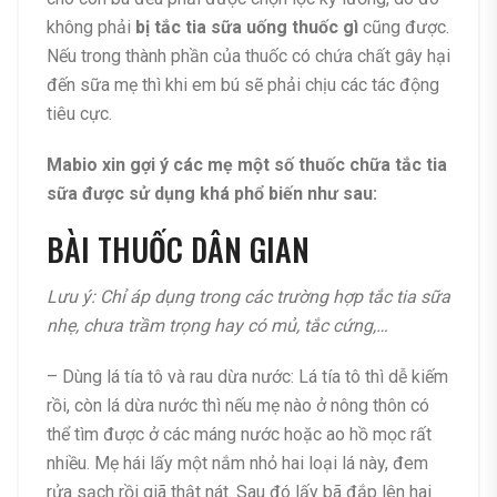
không phải
bị tắc tia sữa uống thuốc gì
cũng được.
Nếu trong thành phần của thuốc có chứa chất gây hại
đến sữa mẹ thì khi em bú sẽ phải chịu các tác động
tiêu cực.
Mabio xin gợi ý các mẹ một số thuốc chữa tắc tia
sữa được sử dụng khá phổ biến như sau:
BÀI THUỐC DÂN GIAN
Lưu ý: Chỉ áp dụng trong các trường hợp tắc tia sữa
nhẹ, chưa trầm trọng hay có mủ, tắc cứng,…
– Dùng lá tía tô và rau dừa nước: Lá tía tô thì dễ kiếm
rồi, còn lá dừa nước thì nếu mẹ nào ở nông thôn có
thể tìm được ở các máng nước hoặc ao hồ mọc rất
nhiều. Mẹ hái lấy một nắm nhỏ hai loại lá này, đem
rửa sạch rồi giã thật nát. Sau đó lấy bã đắp lên hai