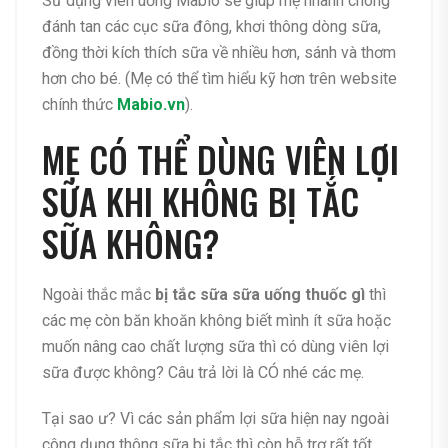
Sử dụng viên uống Mabio sẽ giúp mẹ nhanh chóng
đánh tan các cục sữa đông, khơi thông dòng sữa,
đồng thời kích thích sữa về nhiều hơn, sánh và thơm
hơn cho bé. (Mẹ có thể tìm hiểu kỹ hơn trên website
chính thức
Mabio.vn
).
MẸ CÓ THỂ DÙNG VIÊN LỢI
SỮA KHI KHÔNG BỊ TẮC
SỮA KHÔNG?
Ngoài thắc mắc
bị tắc sữa sữa uống thuốc gì
thì
các mẹ còn băn khoăn không biết mình ít sữa hoặc
muốn nâng cao chất lượng sữa thì có dùng viên lợi
sữa được không? Câu trả lời là CÓ nhé các mẹ.
Tại sao ư? Vì các sản phẩm lợi sữa hiện nay ngoài
công dụng thông sữa bị tắc thì còn hỗ trợ rất tốt