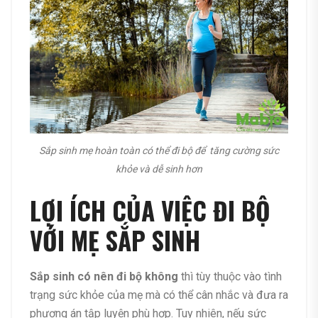
Sắp sinh mẹ hoàn toàn có thể đi bộ để tăng cường sức
khỏe và dễ sinh hơn
LỢI ÍCH CỦA VIỆC ĐI BỘ
VỚI MẸ SẮP SINH
Sắp sinh có nên đi bộ không
thì tùy thuộc vào tình
trạng sức khỏe của mẹ mà có thể cân nhắc và đưa ra
phương án tập luyện phù hợp. Tuy nhiên, nếu sức