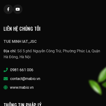
LIÊN HỆ CHÚNG TÔI
TUE MINH IAT.,JSC
Địa chỉ:
Số 5 phố Nguyễn Công Trứ, Phường Phúc La, Quận
Hà Đông, Hà Nội
0981 661 006
contact@mabio.vn
www.mabio.vn
THÔNG TIN PHÁP LÝ