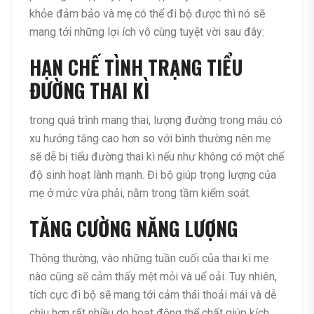
khỏe đảm bảo và mẹ có thể đi bộ được thì nó sẽ
mang tới những lợi ích vô cùng tuyệt vời sau đây:
HẠN CHẾ TÌNH TRẠNG TIỂU
ĐƯỜNG THAI KÌ
trong quá trình mang thai, lượng đường trong máu có
xu hướng tăng cao hơn so với bình thường nên mẹ
sẽ dễ bị tiểu đường thai kì nếu như không có một chế
độ sinh hoạt lành mạnh. Đi bộ giúp
trọng lượng của
mẹ ở mức vừa phải, nằm trong tầm kiểm soát.
TĂNG CƯỜNG NĂNG LƯỢNG
Thông thường, vào những tuần cuối của thai kì mẹ
nào cũng sẽ cảm thấy mệt mỏi và uể oải. Tuy nhiên,
tích cực đi bộ sẽ mang tới cảm thái thoải mái và dễ
chịu hơn rất nhiều do hoạt động thể chất giúp kích