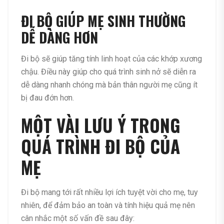
ĐI BỘ GIÚP MẸ SINH THƯỜNG
DỄ DÀNG HƠN
Đi bộ sẽ giúp tăng tính linh hoạt của các khớp xương
chậu. Điều này giúp cho quá trình sinh nở sẽ diễn ra
dễ dàng nhanh chóng mà bản thân người mẹ cũng ít
bị đau đớn hơn.
MỘT VÀI LƯU Ý TRONG
QUÁ TRÌNH ĐI BỘ CỦA
MẸ
Đi bộ mang tới rất nhiều lợi ích tuyệt vời cho mẹ, tuy
nhiên, để đảm bảo an toàn và tính hiệu quả mẹ nên
cân nhắc một số vấn đề sau đây: