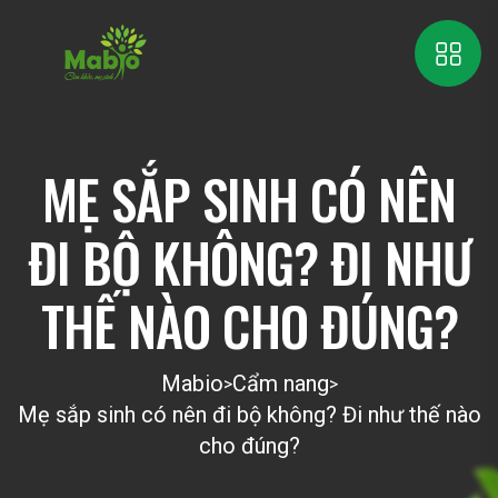
MẸ SẮP SINH CÓ NÊN
ĐI BỘ KHÔNG? ĐI NHƯ
THẾ NÀO CHO ĐÚNG?
Mabio
Cẩm nang
>
>
Mẹ sắp sinh có nên đi bộ không? Đi như thế nào
cho đúng?