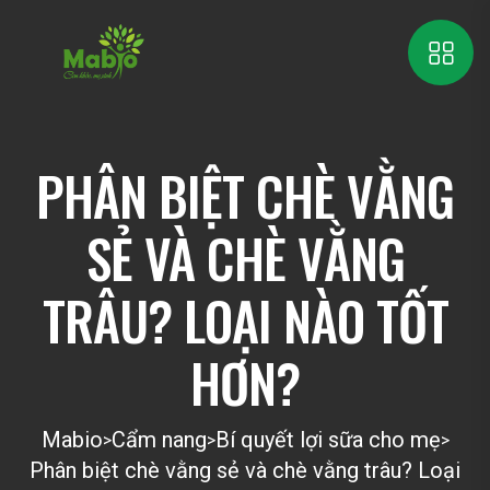
PHÂN BIỆT CHÈ VẰNG
SẺ VÀ CHÈ VẰNG
TRÂU? LOẠI NÀO TỐT
HƠN?
Mabio
Cẩm nang
Bí quyết lợi sữa cho mẹ
>
>
>
Phân biệt chè vằng sẻ và chè vằng trâu? Loại