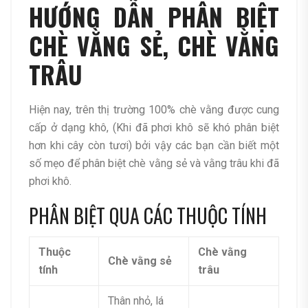
HƯỚNG DẪN PHÂN BIỆT
CHÈ VẰNG SẺ, CHÈ VẰNG
TRÂU
Hiện nay, trên thị trường 100% chè vằng được cung
cấp ở dạng khô, (Khi đã phơi khô sẽ khó phân biệt
hơn khi cây còn tươi) bởi vậy các bạn cần biết một
số mẹo để phân biệt chè vằng sẻ và vằng trâu khi đã
phơi khô.
PHÂN BIỆT QUA CÁC THUỘC TÍNH
Thuộc
Chè vằng
Chè vằng sẻ
tính
trâu
Thân nhỏ, lá