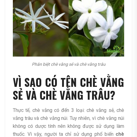
Phân biệt chè vằng sẻ và chè vằng trâu
VÌ SAO CÓ TÊN CHÈ VẰNG
SẺ VÀ CHÈ VẰNG TRÂU?
Thực tế, chè vằng có đến 3 loại: chè vằng sẻ, chè
vằng trâu và chè vằng núi. Tuy nhiên, vì chè vằng núi
không có dược tính nên không được sử dụng làm
thuốc. Vì vậy, người ta chỉ sử dụng phổ biến
chè