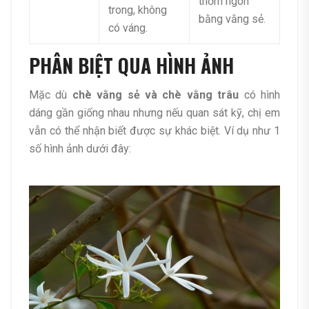
thơm ngon
trong, không
bằng vằng sẻ.
có váng.
PHÂN BIỆT QUA HÌNH ẢNH
Mặc dù
chè vằng sẻ và chè vằng trâu
có hình
dáng gần giống nhau nhưng nếu quan sát kỹ, chị em
vẫn có thể nhận biết được sự khác biệt. Ví dụ như 1
số hình ảnh dưới đây: