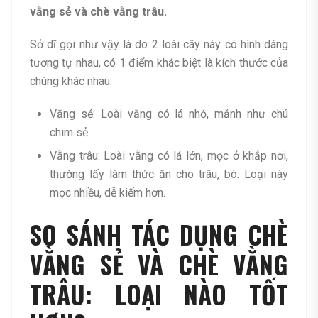
vằng sẻ và chè vằng trâu.
Sở dĩ gọi như vậy là do 2 loài cây này có hình dáng
tương tự nhau, có 1 điểm khác biệt là kích thước của
chúng khác nhau:
Vằng sẻ: Loài vằng có lá nhỏ, mảnh như chú
chim sẻ.
Vằng trâu: Loài vằng có lá lớn, mọc ở khắp nơi,
thường lấy làm thức ăn cho trâu, bò. Loại này
mọc nhiều, dễ kiếm hơn.
SO SÁNH TÁC DỤNG CHÈ
VẰNG SẺ VÀ CHÈ VẰNG
TRÂU: LOẠI NÀO TỐT