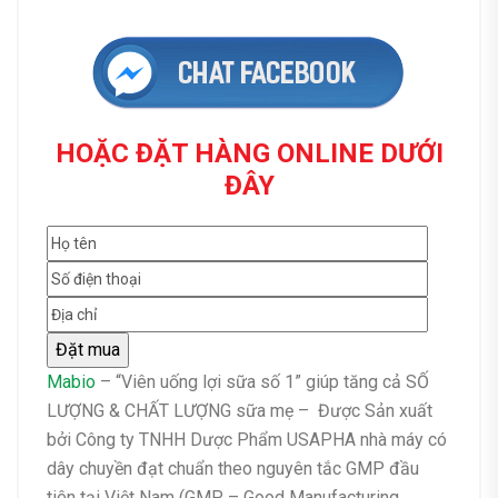
HOẶC ĐẶT HÀNG ONLINE DƯỚI
ĐÂY
Mabio
– “Viên uống lợi sữa số 1” giúp tăng cả SỐ
LƯỢNG & CHẤT LƯỢNG sữa mẹ – Được Sản xuất
bởi Công ty TNHH Dược Phẩm USAPHA nhà máy có
dây chuyền đạt chuẩn theo nguyên tắc GMP đầu
tiên tại Việt Nam (GMP – Good Manufacturing