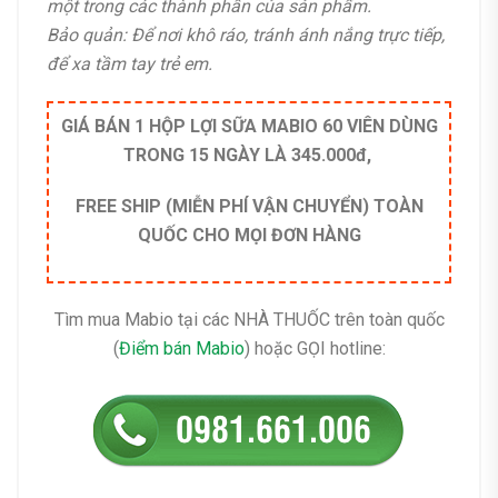
một trong các thành phần của sản phẩm.
Bảo quản: Để nơi khô ráo, tránh ánh nắng trực tiếp,
để xa tầm tay trẻ em.
GIÁ BÁN 1 HỘP LỢI SỮA MABIO 60 VIÊN DÙNG
TRONG 15 NGÀY LÀ
345.000đ
,
FREE SHIP (MIỄN PHÍ VẬN CHUYỂN) TOÀN
QUỐC CHO MỌI ĐƠN HÀNG
Tìm mua Mabio tại các NHÀ THUỐC trên toàn quốc
(
Điểm bán Mabio
) hoặc GỌI hotline: