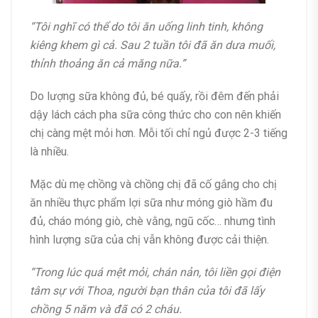
“Tôi nghĩ có thể do tôi ăn uống linh tinh, không
kiêng khem gì cả. Sau 2 tuần tôi đã ăn dưa muối,
thỉnh thoảng ăn cả măng nữa.”
Do lượng sữa không đủ, bé quấy, rồi đêm đến phải
dậy lách cách pha sữa công thức cho con nên khiến
chị càng mệt mỏi hơn. Mỗi tối chỉ ngủ được 2-3 tiếng
là nhiều.
Mặc dù mẹ chồng và chồng chị đã cố gắng cho chị
ăn nhiều thực phẩm lợi sữa như móng giò hầm đu
đủ, cháo móng giò, chè vằng, ngũ cốc… nhưng tình
hình lượng sữa của chị vẫn không được cải thiện.
“Trong lúc quá mệt mỏi, chán nản, tôi liền gọi điện
tâm sự với Thoa, người bạn thân của tôi đã lấy
chồng 5 năm và đã có 2 cháu.