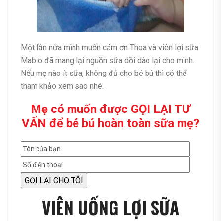
Một lần nữa mình muốn cảm ơn Thoa và viên lợi sữa
Mabio đã mang lại nguồn sữa dồi dào lại cho mình.
Nếu mẹ nào ít sữa, không đủ cho bé bú thì có thể
tham khảo xem sao nhé.
Mẹ có muốn được GỌI LẠI TƯ
VẤN để bé bú hoàn toàn sữa mẹ?
VIÊN UỐNG LỢI SỮA