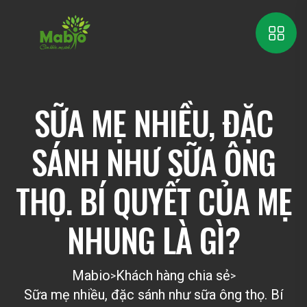
SỮA MẸ NHIỀU, ĐẶC
SÁNH NHƯ SỮA ÔNG
THỌ. BÍ QUYẾT CỦA MẸ
NHUNG LÀ GÌ?
Mabio
Khách hàng chia sẻ
>
>
Sữa mẹ nhiều, đặc sánh như sữa ông thọ. Bí