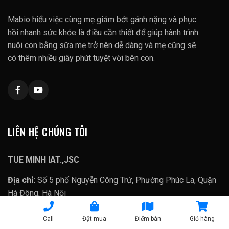
Mabio hiểu việc cùng mẹ giảm bớt gánh nặng và phục
hồi nhanh sức khỏe là điều cần thiết để giúp hành trình
nuôi con bằng sữa mẹ trở nên dễ dàng và mẹ cũng sẽ
có thêm nhiều giây phút tuyệt vời bên con.
LIÊN HỆ CHÚNG TÔI
TUE MINH IAT.,JSC
Địa chỉ:
Số 5 phố Nguyễn Công Trứ, Phường Phúc La, Quận
Hà Đông, Hà Nội
Call
Đặt mua
Điểm bán
Giỏ hàng
0981 661 006