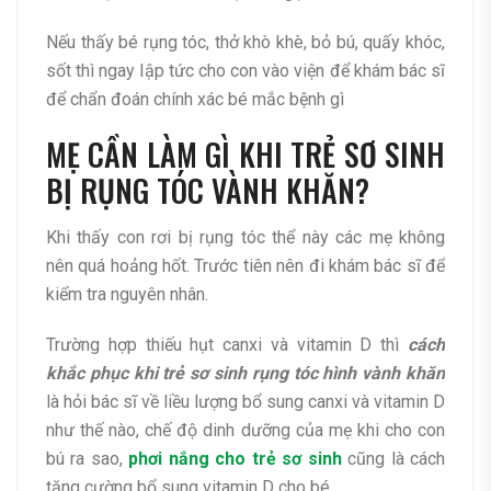
Nếu thấy bé rụng tóc, thở khò khè, bỏ bú, quấy khóc,
sốt thì ngay lập tức cho con vào viện để khám bác sĩ
để chẩn đoán chính xác bé mắc bệnh gì
MẸ CẦN LÀM GÌ KHI TRẺ SƠ SINH
BỊ RỤNG TÓC VÀNH KHĂN?
Khi thấy con rơi bị rụng tóc thể này các mẹ không
nên quá hoảng hốt. Trước tiên nên đi khám bác sĩ để
kiểm tra nguyên nhân.
Trường hợp thiếu hụt canxi và vitamin D thì
cách
khắc phục khi trẻ sơ sinh rụng tóc hình vành khăn
là hỏi bác sĩ về liều lượng bổ sung canxi và vitamin D
như thế nào, chế độ dinh dưỡng của mẹ khi cho con
bú ra sao,
phơi nắng cho trẻ sơ sinh
cũng là cách
tặng cường bổ sung vitamin D cho bé.