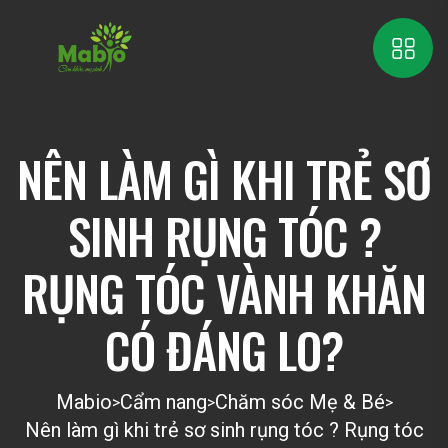
NÊN LÀM GÌ KHI TRẺ SƠ
SINH RỤNG TÓC ?
RỤNG TÓC VÀNH KHĂN
CÓ ĐÁNG LO?
Mabio
Cẩm nang
Chăm sóc Mẹ & Bé
>
>
>
Nên làm gì khi trẻ sơ sinh rụng tóc ? Rụng tóc