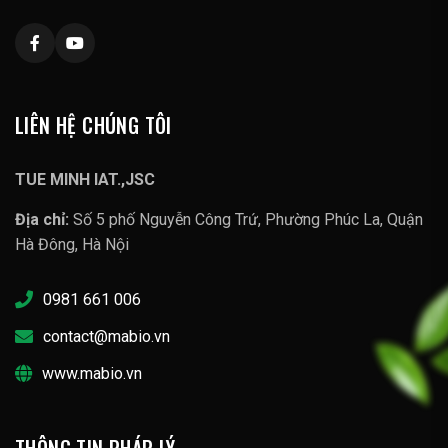
LIÊN HỆ CHÚNG TÔI
TUE MINH IAT.,JSC
Địa chỉ:
Số 5 phố Nguyễn Công Trứ, Phường Phúc La, Quận
Hà Đông, Hà Nội
0981 661 006
contact@mabio.vn
www.mabio.vn
THÔNG TIN PHÁP LÝ