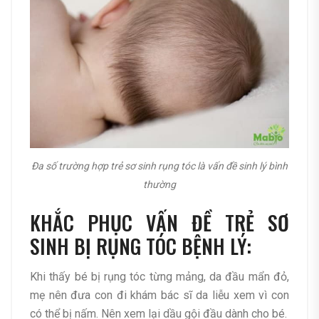
Đa số trường hợp trẻ sơ sinh rụng tóc là vấn đề sinh lý bình
thường
KHẮC PHỤC VẤN ĐỀ TRẺ SƠ
SINH BỊ RỤNG TÓC BỆNH LÝ:
Khi thấy bé bị rụng tóc từng mảng, da đầu mẩn đỏ,
mẹ nên đưa con đi khám bác sĩ da liễu xem vì con
có thể bị nấm. Nên xem lại dầu gội đầu dành cho bé.