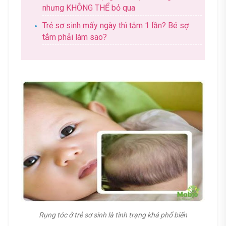
nhưng KHÔNG THỂ bỏ qua
Trẻ sơ sinh mấy ngày thì tắm 1 lần? Bé sợ
tắm phải làm sao?
Rụng tóc ở trẻ sơ sinh là tình trạng khá phổ biến