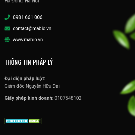
Hà Đông, Hà Nội
0981 661 006
contact@mabio.vn
www.mabio.vn
THÔNG TIN PHÁP LÝ
Đại diện pháp luật:
Giám đốc Nguyễn Hữu Đại
Giấy phép kinh doanh:
0107548102