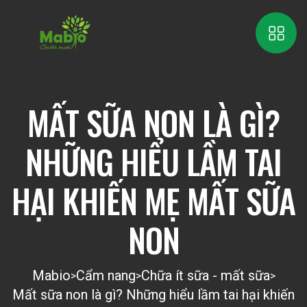
MẤT SỮA NON LÀ GÌ?
NHỮNG HIỂU LẦM TAI
HẠI KHIẾN MẸ MẤT SỮA
NON
Mabio
Cẩm nang
Chữa ít sữa - mất sữa
>
>
>
Mất sữa non là gì? Những hiểu lầm tai hại khiến