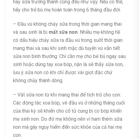
hay sữa trưởng thành cũng đều như vậy. Nếu có thể,
hãy cho trẻ bú mẹ hoàn toàn trong 6 tháng đầu đời.
– Đầu vú không chảy sữa trong thời gian mang thai
và sau sinh là bị
mất sữa non
: Nhiều mẹ không hề
có dấu hiệu chảy sữa ra đầu vú trong suốt thời gian
mang thai và sau khi sinh mặc dù tuyến vú vẫn tiết
sữa non bình thường. Chỉ cần mẹ cho bé bú ngay sau
sinh hoặc dùng tay xoa bóp, nặn là sẽ thấy sữa non,
lưu ý sữa non có khi chỉ được vài giọt đặc chứ
không chảy thành dòng.
– Vắt sữa non từ khi mang thai để tích trữ cho con:
Các động tác xoa bóp, vê đầu vú ở những tháng cuối
của thai kỳ sẽ khiến cho cổ tử cung bị co bóp khiến
mẹ sinh non. Do đó mẹ không nên vì ham thêm sữa
non mà gây nguy hiểm đến sức khỏe của cả hai mẹ
con.