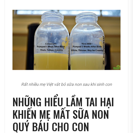
Rất nhiều mẹ Việt vắt bỏ sữa non sau khi sinh con
NHỮNG HIỂU LẦM TAI HẠI
KHIẾN MẸ MẤT SỮA NON
QUÝ BÁU CHO CON