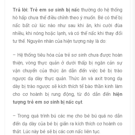
Trả lời:
Trẻ em sơ sinh bị nấc
thường do hệ thống
hô hấp chưa thể điều chỉnh theo ý muốn. Bé có thể bị
nấc bất cứ lúc nào như sau khi ăn, khi cười đùa
nhiều, khi nóng hoặc lạnh, và có thể nấc khi thay đổi
tư thế. Nguyên nhân của hiện tượng này là do:
– Hệ thống tiêu hóa của trẻ sơ sinh chưa được hoàn
thiện, vòng thực quản ở dưới thấp bị ngăn cản sự
vận chuyển của thức ăn dẫn đến việc bé bị trào
ngược dạ dày thực quản. Thức ăn và axit trong dạ
dày bị trào ngược sẽ kích thích tế bào thần kinh làm
cho cơ hoành bị rung động, từ đó dẫn đến
hiện
tượng
trẻ em sơ sinh bị nấc cụt
.
– Trong quá trình bú các mẹ cho bé bú quá no dẫn
đến dạ dày của bé bị giãn ra kích thích cơ hoành co
thắt. Lúc này bé sẽ bị các cơn nấc liên tục.