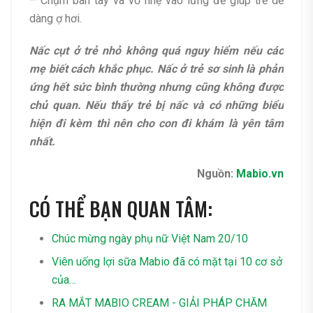
– Chụm bàn tay và vỗ nhẹ vào lưng để giúp trẻ dễ
dàng ợ hơi.
Nấc cụt ở trẻ nhỏ không quá nguy hiểm nếu các
mẹ biết cách khắc phục. Nấc ở trẻ sơ sinh là phản
ứng hết sức bình thường nhưng cũng không được
chủ quan. Nếu thấy trẻ bị nấc và có những biểu
hiện đi kèm thì nên cho con đi khám là yên tâm
nhất.
Nguồn:
Mabio.vn
CÓ THỂ BẠN QUAN TÂM:
Chúc mừng ngày phụ nữ Việt Nam 20/10
Viên uống lợi sữa Mabio đã có mặt tại 10 cơ sở
của…
RA MẮT MABIO CREAM - GIẢI PHÁP CHĂM