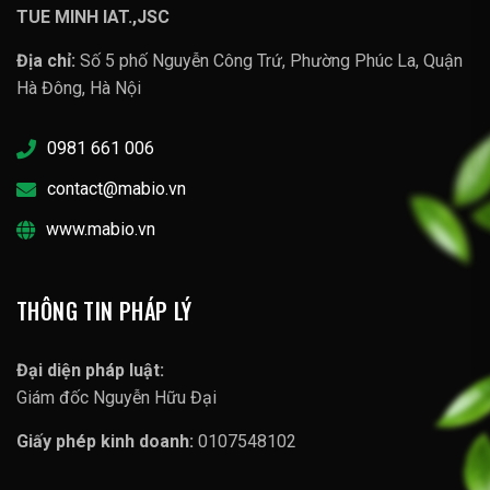
TUE MINH IAT.,JSC
Địa chỉ:
Số 5 phố Nguyễn Công Trứ, Phường Phúc La, Quận
Hà Đông, Hà Nội
0981 661 006
contact@mabio.vn
www.mabio.vn
THÔNG TIN PHÁP LÝ
Đại diện pháp luật:
Giám đốc Nguyễn Hữu Đại
Giấy phép kinh doanh:
0107548102