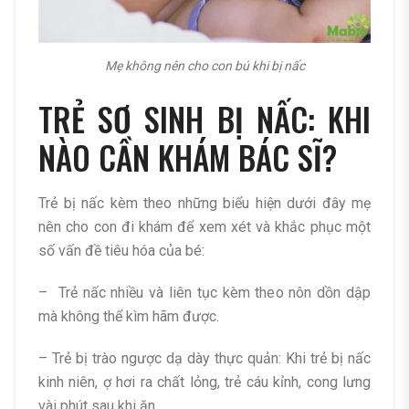
Mẹ không nên cho con bú khi bị nấc
TRẺ SƠ SINH BỊ NẤC: KHI
NÀO CẦN KHÁM BÁC SĨ?
Trẻ bị nấc kèm theo những biểu hiện dưới đây mẹ
nên cho con đi khám để xem xét và khắc phục một
số vấn đề tiêu hóa của bé:
– Trẻ nấc nhiều và liên tục kèm theo nôn dồn dập
mà không thể kìm hãm được.
– Trẻ bị trào ngược dạ dày thực quản: Khi trẻ bị nấc
kinh niên, ợ hơi ra chất lỏng, trẻ cáu kỉnh, cong lưng
vài phút sau khi ăn.