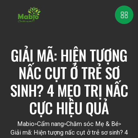
GIẢI MÃ: HIỆN TƯỢNG
NẤC CỤT Ở TRẺ SƠ
SINH? 4 MẸO TRỊ NẤC
CỰC HIỆU QUẢ
Mabio
Cẩm nang
Chăm sóc Mẹ & Bé
>
>
>
Giải mã: Hiện tượng nấc cụt ở trẻ sơ sinh? 4