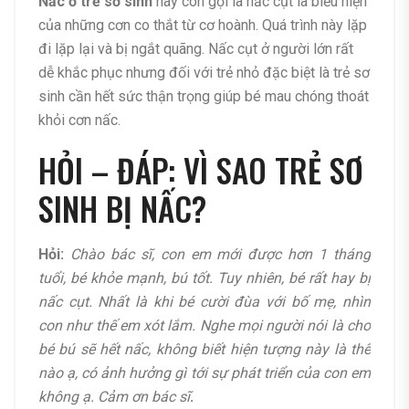
Nấc ở trẻ sơ sinh
hay còn gọi là nấc cụt là biểu hiện
của những cơn co thắt từ cơ hoành. Quá trình này lặp
đi lặp lại và bị ngắt quãng. Nấc cụt ở người lớn rất
dễ khắc phục nhưng đối với trẻ nhỏ đặc biệt là trẻ sơ
sinh cần hết sức thận trọng giúp bé mau chóng thoát
khỏi cơn nấc.
HỎI – ĐÁP: VÌ SAO TRẺ SƠ
SINH BỊ NẤC?
Hỏi:
Chào bác sĩ, con em mới được hơn 1 tháng
tuổi, bé khỏe mạnh, bú tốt. Tuy nhiên, bé rất hay bị
nấc cụt. Nhất là khi bé cười đùa với bố mẹ, nhìn
con như thế em xót lắm. Nghe mọi người nói là cho
bé bú sẽ hết nấc, không biết hiện tượng này là thế
nào ạ, có ảnh hưởng gì tới sự phát triển của con em
không ạ. Cảm ơn bác sĩ
.