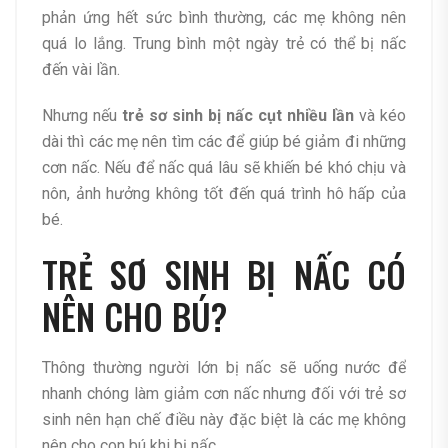
phản ứng hết sức bình thường, các mẹ không nên
quá lo lắng. Trung bình một ngày trẻ có thể bị nấc
đến vài lần.
Nhưng nếu
trẻ sơ sinh bị nấc cụt nhiều lần
và kéo
dài thì các mẹ nên tìm các để giúp bé giảm đi những
cơn nấc. Nếu để nấc quá lâu sẽ khiến bé khó chịu và
nôn, ảnh hưởng không tốt đến quá trình hô hấp của
bé.
TRẺ SƠ SINH BỊ NẤC CÓ
NÊN CHO BÚ?
Thông thường người lớn bị nấc sẽ uống nước để
nhanh chóng làm giảm cơn nấc nhưng đối với trẻ sơ
sinh nên hạn chế điều này đặc biệt là các mẹ không
nên cho con bú khi bị nấc.