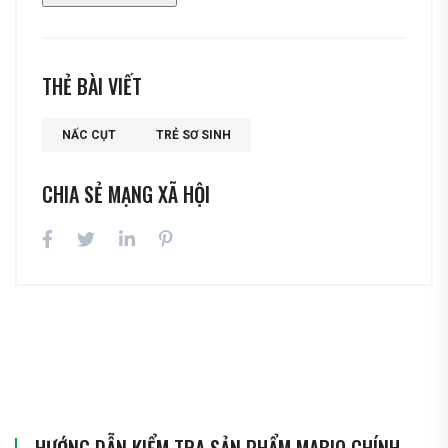
THẺ BÀI VIẾT
NẤC CỤT
TRẺ SƠ SINH
CHIA SẺ MẠNG XÃ HỘI
HƯỚNG DẪN KIỂM TRA SẢN PHẨM MABIO CHÍNH