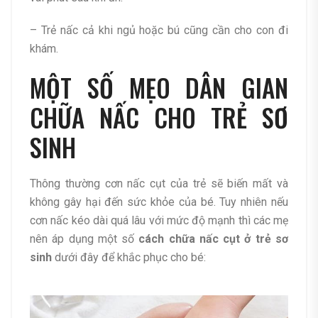
– Trẻ nấc cả khi ngủ hoặc bú cũng cần cho con đi
khám.
MỘT SỐ MẸO DÂN GIAN
CHỮA NẤC CHO TRẺ SƠ
SINH
Thông thường cơn nấc cụt của trẻ sẽ biến mất và
không gây hại đến sức khỏe của bé. Tuy nhiên nếu
cơn nấc kéo dài quá lâu với mức độ mạnh thì các mẹ
nên áp dụng một số
cách chữa nấc cụt ở trẻ sơ
sinh
dưới đây để khắc phục cho bé: