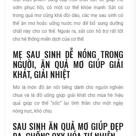
sớm phục hồi, có một cơ thể khỏe mạnh. Sắt có
trong quả mơ cũng khá dồi dào, các mẹ sau sinh có
thể ăn mơ hoặc uống nước mơ để bổ sung dưỡng
chất này cho cơ thể. Ngoài ra, sắt còn hỗ trợ rất tốt
cho hệ thống miễn dịch của cơ thể.
MẸ SAU SINH DỄ NÓNG TRONG
NGƯỜI, ĂN QUẢ MƠ GIÚP GIẢI
KHÁT, GIẢI NHIỆT
Mơ là món đồ ăn nổi tiếng dành cho người nghiện
chua và là đồ uống giúp giải khát cho mùa hè hiệu
quả giúp cơ thể “sốc” lại tinh thần cho một ngày
nóng nực, khó chịu.
SAU SINH ĂN QUẢ MƠ GIÚP ĐẸP