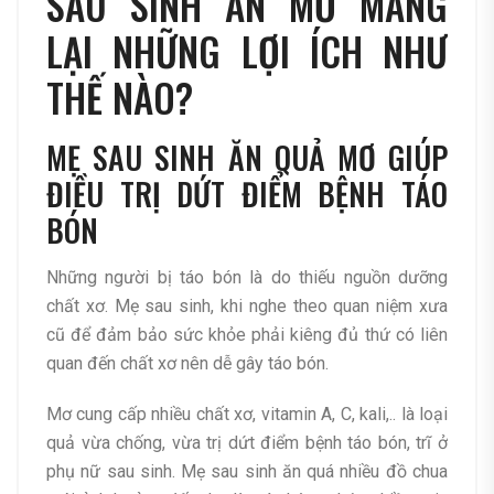
SAU SINH ĂN MƠ MANG
LẠI NHỮNG LỢI ÍCH NHƯ
THẾ NÀO?
MẸ SAU SINH ĂN QUẢ MƠ GIÚP
ĐIỀU TRỊ DỨT ĐIỂM BỆNH TÁO
BÓN
Những người bị táo bón là do thiếu nguồn dưỡng
chất xơ. Mẹ sau sinh, khi nghe theo quan niệm xưa
cũ để đảm bảo sức khỏe phải kiêng đủ thứ có liên
quan đến chất xơ nên dễ gây táo bón.
Mơ cung cấp nhiều chất xơ, vitamin A, C, kali,.. là loại
quả vừa chống, vừa trị dứt điểm bệnh táo bón, trĩ ở
phụ nữ sau sinh. Mẹ sau sinh ăn quá nhiều đồ chua