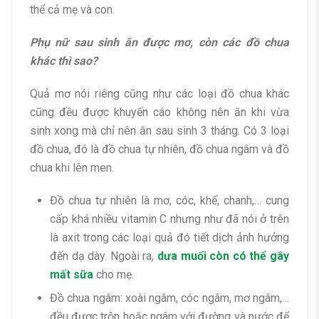
thể cả mẹ và con.
Phụ nữ sau sinh ăn được mơ, còn các đồ chua
khác thì sao?
Quả mơ nói riêng cũng như các loại đồ chua khác
cũng đều được khuyến cáo không nên ăn khi vừa
sinh xong mà chỉ nên ăn sau sinh 3 tháng. Có 3 loại
đồ chua, đó là đồ chua tự nhiên, đồ chua ngâm và đồ
chua khi lên men.
Đồ chua tự nhiên là mơ, cóc, khế, chanh,… cung
cấp khá nhiều vitamin C nhưng như đã nói ở trên
là axit trong các loại quả đó tiết dịch ảnh hưởng
đến dạ dày. Ngoài ra,
dưa muối còn có thể gây
mất sữa
cho mẹ.
Đồ chua ngâm: xoài ngâm, cóc ngâm, mơ ngâm,…
đều được trộn hoặc ngâm với đường và nước để