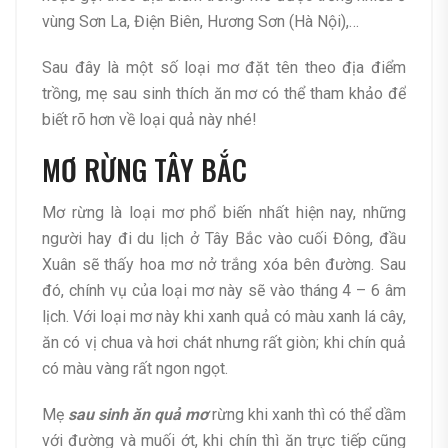
vùng Sơn La, Điện Biên, Hương Sơn (Hà Nội),…
Sau đây là một số loại mơ đặt tên theo địa điểm
trồng, mẹ sau sinh thích ăn mơ có thể tham khảo để
biết rõ hơn về loại quả này nhé!
MƠ RỪNG TÂY BẮC
Mơ rừng là loại mơ phổ biến nhất hiện nay, những
người hay đi du lịch ở Tây Bắc vào cuối Đông, đầu
Xuân sẽ thấy hoa mơ nở trắng xóa bên đường. Sau
đó, chính vụ của loại mơ này sẽ vào tháng 4 – 6 âm
lịch. Với loại mơ này khi xanh quả có màu xanh lá cây,
ăn có vị chua và hơi chát nhưng rất giòn; khi chín quả
có màu vàng rất ngon ngọt.
Mẹ
sau sinh ăn quả mơ
rừng khi xanh thì có thể dầm
với đường và muối ớt, khi chín thì ăn trực tiếp cũng