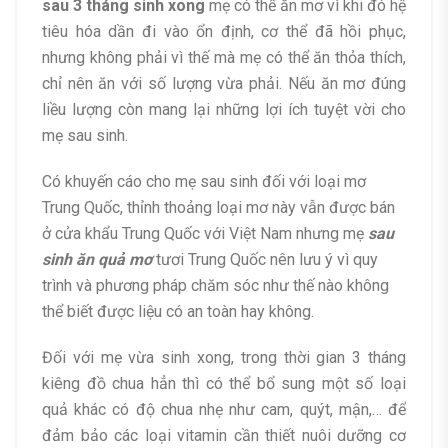
sau 3 tháng sinh xong
mẹ có thể ăn mơ vì khi đó hệ
tiêu hóa dần đi vào ổn định, cơ thể đã hồi phục,
nhưng không phải vì thế mà mẹ có thể ăn thỏa thích,
chỉ nên ăn với số lượng vừa phải. Nếu ăn mơ đúng
liều lượng còn mang lại những lợi ích tuyệt vời cho
mẹ sau sinh.
Có khuyến cáo cho mẹ sau sinh đối với loại mơ
Trung Quốc, thỉnh thoảng loại mơ này vẫn được bán
ở cửa khẩu Trung Quốc với Việt Nam nhưng mẹ
sau
sinh ăn quả mơ
tươi Trung Quốc nên lưu ý vì quy
trình và phương pháp chăm sóc như thế nào không
thể biết được liệu có an toàn hay không.
Đối với mẹ vừa sinh xong, trong thời gian 3 tháng
kiêng đồ chua hẳn thì có thể bổ sung một số loại
quả khác có độ chua nhẹ như cam, quýt, mận,… để
đảm bảo các loại vitamin cần thiết nuôi dưỡng cơ