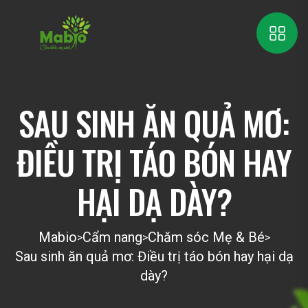
SAU SINH ĂN QUẢ MƠ:
ĐIỀU TRỊ TÁO BÓN HAY
HẠI DẠ DÀY?
Mabio
Cẩm nang
Chăm sóc Mẹ & Bé
>
>
>
Sau sinh ăn quả mơ: Điều trị táo bón hay hại dạ
dày?