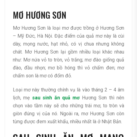
MƠ HƯƠNG SƠN
Mơ Hương Sơn là loại mơ được trồng ở Hương Sơn
– Mỹ Đức, Hà Nội. Đặc điểm của quả mơ này là cùi
dày, mọng nước, hạt nhỏ, có vị chua nhưng không
chát. Mơ Hương Sơn lại gồm nhiều loại khác nhau
như: Mơ nứa vỏ to tròn, vỏ trắng; mơ đào giống quả
đào, đầu nhọn; mơ bồ hóng thì vỏ chấm đen; mơ
chấm son là mơ có đốm đỏ.
Loại mơ này thường chính vụ là vào tháng 2 – 4 âm
lịch, mẹ
sau sinh ăn quả mơ
Hương Sơn thì nên
chọn vào tầm này sẽ cho những trái mơ, to tròn và
giòn đúng vị của nó. Ngoài ra, mơ Hương Sơn còn
từng được đem xuất khẩu, nhiều nhất là ở Nhật Bản.