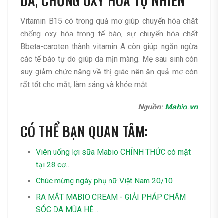
DA, CHỐNG OXY HÓA TỰ NHIÊN
Vitamin B15 có trong quả mơ giúp chuyển hóa chất
chống oxy hóa trong tế bào, sự chuyển hóa chất
Bbeta-caroten thành vitamin A còn giúp ngăn ngừa
các tế bào tự do giúp da mịn màng. Mẹ sau sinh còn
suy giảm chức năng về thị giác nên ăn quả mơ còn
rất tốt cho mắt, làm sáng và khỏe mắt.
Nguồn:
Mabio.vn
CÓ THỂ BẠN QUAN TÂM:
Viên uống lợi sữa Mabio CHÍNH THỨC có mặt
tại 28 cơ…
Chúc mừng ngày phụ nữ Việt Nam 20/10
RA MẮT MABIO CREAM - GIẢI PHÁP CHĂM
SÓC DA MÙA HÈ…