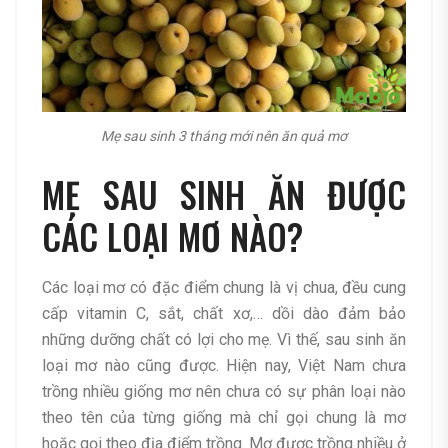
Mẹ sau sinh 3 tháng mới nên ăn quả mơ
MẸ SAU SINH ĂN ĐƯỢC
CÁC LOẠI MƠ NÀO?
Các loại mơ có đặc điểm chung là vị chua, đều cung
cấp vitamin C, sắt, chất xơ,… dồi dào đảm bảo
những dưỡng chất có lợi cho mẹ. Vì thế, sau sinh ăn
loại mơ nào cũng được. Hiện nay, Việt Nam chưa
trồng nhiều giống mơ nên chưa có sự phân loại nào
theo tên của từng giống mà chỉ gọi chung là mơ
hoặc gọi theo địa điểm trồng. Mơ được trồng nhiều ở