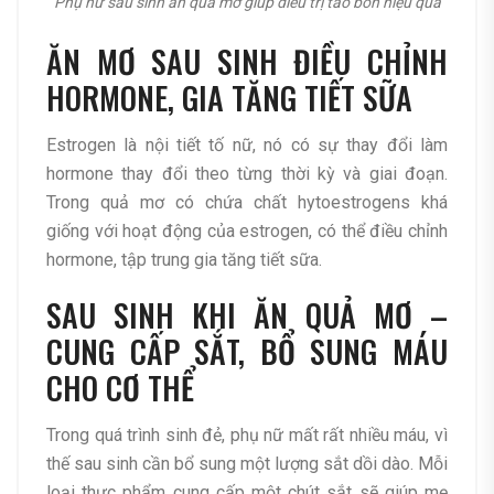
Phụ nữ sau sinh ăn quả mơ giúp điều trị táo bón hiệu quả
ĂN MƠ SAU SINH ĐIỀU CHỈNH
HORMONE, GIA TĂNG TIẾT SỮA
Estrogen là nội tiết tố nữ, nó có sự thay đổi làm
hormone thay đổi theo từng thời kỳ và giai đoạn.
Trong quả mơ có chứa chất hytoestrogens khá
giống với hoạt động của estrogen, có thể điều chỉnh
hormone, tập trung gia tăng tiết sữa.
SAU SINH KHI ĂN QUẢ MƠ –
CUNG CẤP SẮT, BỔ SUNG MÁU
CHO CƠ THỂ
Trong quá trình sinh đẻ, phụ nữ mất rất nhiều máu, vì
thế sau sinh cần bổ sung một lượng sắt dồi dào. Mỗi
loại thực phẩm cung cấp một chút sắt sẽ giúp mẹ