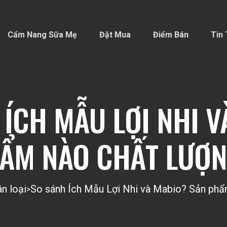
Cẩm Nang Sữa Mẹ
Đặt Mua
Điểm Bán
Tin 
 ÍCH MẪU LỢI NHI V
ẨM NÀO CHẤT LƯỢ
n loại
So sánh Ích Mẫu Lợi Nhi và Mabio? Sản phẩ
>