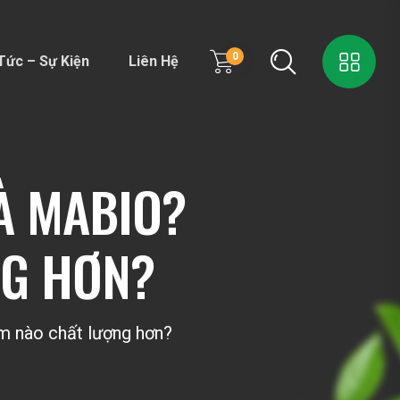
0
Tức – Sự Kiện
Liên Hệ
À MABIO?
NG HƠN?
m nào chất lượng hơn?