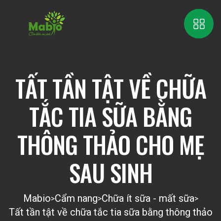
TẤT TẦN TẬT VỀ CHỮA
TẮC TIA SỮA BẰNG
THÔNG THẢO CHO MẸ
SAU SINH
Mabio
Cẩm nang
Chữa ít sữa - mất sữa
>
>
>
Tất tần tật về chữa tắc tia sữa bằng thông thảo