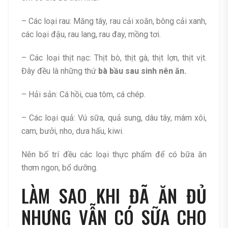
– Các loại rau: Măng tây, rau cải xoăn, bông cải xanh,
các loại đậu, rau lang, rau đay, mồng tơi.
– Các loại thịt nạc: Thịt bò, thịt gà, thịt lợn, thịt vịt.
Đây đều là những thứ
bà bầu sau sinh nên ăn.
–
Hải sản: Cá hồi, cua tôm, cá chép.
– Các loại quả: Vú sữa, quả sung, dâu tây, mâm xôi,
cam, bưởi, nho, dưa hấu, kiwi.
Nên bố trí đều các loại thực phẩm để có bữa ăn
thơm ngon, bổ dưỡng.
LÀM SAO KHI ĐÃ ĂN ĐỦ
NHƯNG VẪN CÓ SỮA CHO