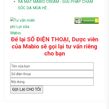
RA MẮT MABIO CREAM - GIẢI PHÁP CHĂM
SÓC DA MÙA HÈ…
Để lại SỐ ĐIỆN THOẠI, Dược viên
của Mabio sẽ gọi lại tư vấn riêng
cho bạn