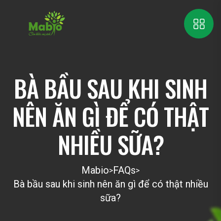
BÀ BẦU SAU KHI SINH
NÊN ĂN GÌ ĐỂ CÓ THẬT
NHIỀU SỮA?
Mabio
FAQs
>
>
Bà bầu sau khi sinh nên ăn gì để có thật nhiều
sữa?