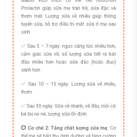
Mabio kích thích cơ thể tiết hoocmon
Prolactin giúp sữa mẹ tràn trề, sữa đặc và
thơm mát. Lượng sữa về nhiều giúp thông
tuyến sữa, hỗ trợ điều trị mất sữa ở mẹ sau
sinh.
✅ Sau 5 – 7 ngày: ngực căng tức nhiều hơn,
cảm giác sữa về, số lượng sữa tiết ra bắt
đầu nhiều hơn hoặc sữa đặc (hoặc đục)
sánh hơn.
✅ Sau 10 – 15 ngày: Lượng sữa về nhiều,
thơm.
✅ Sau 30 ngày: Sữa về nhanh, về đều, mỗi cữ
bé bú no nê, lượng sữa ổn định.
💮 Cơ chế 2: Tăng chất lượng sữa mẹ:
Cơ
thể mẹ sẽ hấp thụ dinh dưỡng và tăng cường