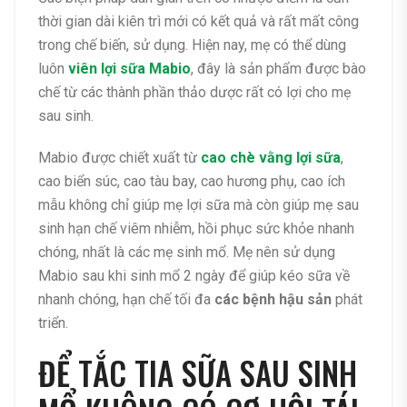
thời gian dài kiên trì mới có kết quả và rất mất công
trong chế biến, sử dụng. Hiện nay, mẹ có thể dùng
luôn
viên lợi sữa Mabio
, đây là sản phẩm được bào
chế từ các thành phần thảo dược rất có lợi cho mẹ
sau sinh.
Mabio được chiết xuất từ
cao chè vằng lợi sữa
,
cao biển súc, cao tàu bay, cao hương phụ, cao ích
mẫu không chỉ giúp mẹ lợi sữa mà còn giúp mẹ sau
sinh hạn chế viêm nhiễm, hồi phục sức khỏe nhanh
chóng, nhất là các mẹ sinh mổ. Mẹ nên sử dụng
Mabio sau khi sinh mổ 2 ngày để giúp kéo sữa về
nhanh chóng, hạn chế tối đa
các bệnh hậu sản
phát
triển.
ĐỂ TẮC TIA SỮA SAU SINH