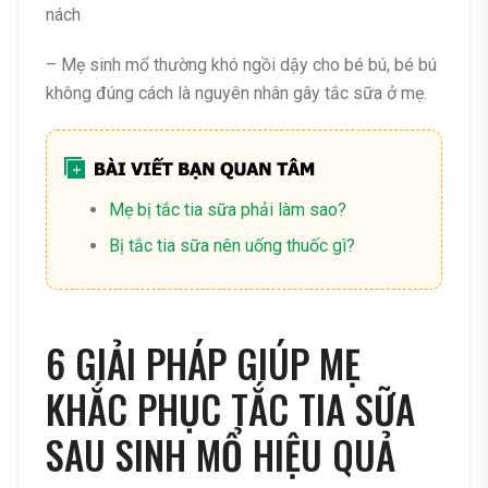
nách
– Mẹ sinh mổ thường khó ngồi dậy cho bé bú, bé bú
không đúng cách là nguyên nhân gây tắc sữa ở mẹ.
Mẹ bị tắc tia sữa phải làm sao?
Bị tắc tia sữa nên uống thuốc gì?
6 GIẢI PHÁP GIÚP MẸ
KHẮC PHỤC TẮC TIA SỮA
SAU SINH MỔ HIỆU QUẢ