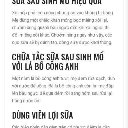
SỮA SAU SINH MỔ HIỆU QUẢ
Xôi nếp phải còn nóng nhưng sờ vào không bị bỏng.
Mẹ dùng một chiếc khăn mỏng bọc miếng xôi lại,
chườm xung quanh bầu ngực đến khi xôi nguội thì
đổi miếng xôi khác. Chườm hàng ngày như vậy, các
cục sữa sẽ bị đánh tan, dòng sữa được khơi thông.
CHỮA TẮC SỮA SAU SINH MỔ
VỚI LÁ BỒ CÔNG ANH
Một nắm lá bồ công anh tươi, mẹ đem rửa sạch, đun
với nước để uống. Bã lá bồ công anh còn lại mẹ đắp
lên bầu ngực, để qua đêm rồi sáng hôm sau rửa lại
bằng nước ấm.
DÙNG VIÊN LỢI SỮA
Các biện pháp dân gian trên có nhược điểm là cần