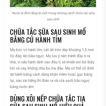
Nước lá đinh lăng là một trong những cách chữa tắc sữa
sau sinh
CHỮA TẮC SỮA SAU SINH MỔ
BẰNG CỦ HÀNH TÍM
Mẹ bóc vỏ hành tím, cắt lát tròn dày khoảng 1,5 mm
rồi đắp lên bầu ngực. Mẹ lưu ý nên tránh đầu ti ra
nhé, vì nếu hành dính vào đầu ti sẽ khiến em bé thấy
hôi và cay, không chịu bú mẹ đâu. Mẹ có thể cố định
lát hành bằng cách dùng khăn mềm hoặc gạc băng
lại, sau vài tiếng thì tháo ra và rửa sạch bầu ngực
bằng nước ấm.
DÙNG XÔI NẾP CHỮA TẮC TIA