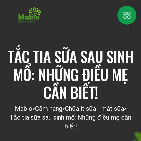
TẮC TIA SỮA SAU SINH
MỔ: NHỮNG ĐIỀU MẸ
CẦN BIẾT!
Mabio
Cẩm nang
Chữa ít sữa - mất sữa
>
>
>
Tắc tia sữa sau sinh mổ: Những điều mẹ cần
biết!