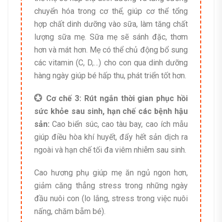
chuyển hóa trong cơ thể, giúp cơ thể tổng
hợp chất dinh dưỡng vào sữa, làm tăng chất
lượng sữa mẹ. Sữa mẹ sẽ sánh đặc, thơm
hơn và mát hơn. Mẹ có thể chủ động bổ sung
các vitamin (C, D,…) cho con qua dinh dưỡng
hàng ngày giúp bé hấp thu, phát triển tốt hơn.
💮 Cơ chế 3: Rút ngắn thời gian phục hồi
sức khỏe sau sinh, hạn chế các bệnh hậu
sản:
Cao biển súc, cao tàu bay, cao ích mẫu
giúp điều hòa khí huyết, đẩy hết sản dịch ra
ngoài và hạn chế tối đa viêm nhiễm sau sinh.
Cao hương phụ giúp mẹ ăn ngủ ngon hơn,
giảm căng thẳng stress trong những ngày
đầu nuôi con (lo lắng, stress trong việc nuôi
nấng, chăm bẵm bé).