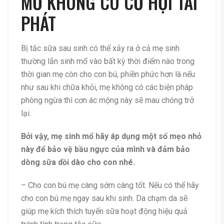
MỔ KHÔNG CÓ CƠ HỘI TÁI
PHÁT
Bị tắc sữa sau sinh
có thể xảy ra ở cả mẹ sinh
thường lẫn sinh mổ vào bất kỳ thời điểm nào trong
thời gian mẹ còn cho con bú, phiền phức hơn là nếu
như sau khi chữa khỏi, mẹ không có các biện pháp
phòng ngừa thì cơn ác mộng này sẽ mau chóng trở
lại.
Bởi vậy, mẹ sinh mổ hãy áp dụng một số mẹo nhỏ
này để bảo vệ bầu ngực của mình và đảm bảo
dòng sữa dồi dào cho con nhé.
– Cho con bú mẹ càng sớm càng tốt. Nếu có thể hãy
cho con bú mẹ ngay sau khi sinh. Da chạm da sẽ
giúp mẹ kích thích tuyến sữa hoạt động hiệu quả