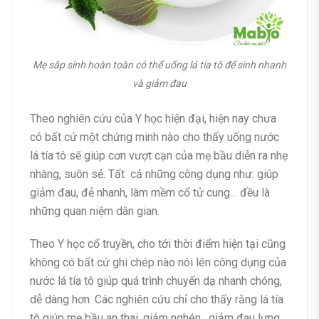
Mẹ sắp sinh hoàn toàn có thể uống lá tía tô để sinh nhanh
và giảm đau
Theo nghiên cứu của Y học hiện đại, hiện nay chưa
có bất cứ một chứng minh nào cho thấy uống nước
lá tía tô sẽ giúp cơn vượt cạn của mẹ bầu diễn ra nhẹ
nhàng, suôn sẻ. Tất cả những công dụng như: giúp
giảm đau, đẻ nhanh, làm mềm cổ tử cung… đều là
những quan niệm dân gian.
Theo Y học cổ truyền, cho tới thời điểm hiện tại cũng
không có bất cứ ghi chép nào nói lên công dụng của
nước lá tía tô giúp quá trình chuyển dạ nhanh chóng,
dễ dàng hơn. Các nghiên cứu chỉ cho thấy rằng lá tía
tô giúp mẹ bầu an thai, giảm nghén , giảm đau lưng,