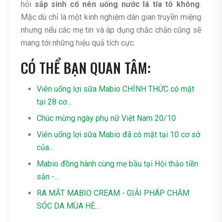
hỏi
sắp sinh có nên uống nước lá tía tô không
.
Mặc dù chỉ là một kinh nghiệm dân gian truyền miệng
nhưng nếu các mẹ tin và áp dụng chắc chắn cũng sẽ
mang tới những hiệu quả tích cực.
CÓ THỂ BẠN QUAN TÂM:
Viên uống lợi sữa Mabio CHÍNH THỨC có mặt
tại 28 cơ…
Chúc mừng ngày phụ nữ Việt Nam 20/10
Viên uống lợi sữa Mabio đã có mặt tại 10 cơ sở
của…
Mabio đồng hành cùng mẹ bầu tại Hội thảo tiền
sản -…
RA MẮT MABIO CREAM - GIẢI PHÁP CHĂM
SÓC DA MÙA HÈ…