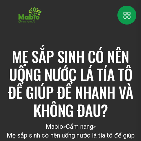
MẸ SẮP SINH CÓ NÊN
UỐNG NƯỚC LÁ TÍA TÔ
ĐỂ GIÚP ĐỂ NHANH VÀ
KHÔNG ĐAU?
Mabio
Cẩm nang
>
>
Mẹ sắp sinh có nên uống nước lá tía tô để giúp