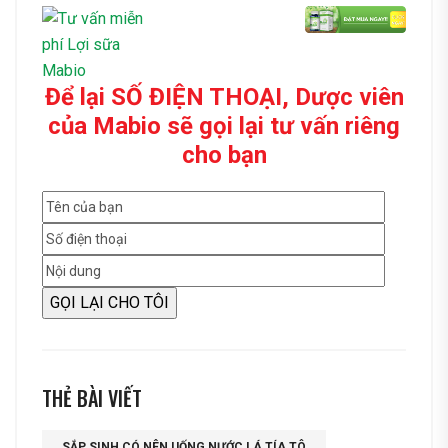
Để lại SỐ ĐIỆN THOẠI, Dược viên
của Mabio sẽ gọi lại tư vấn riêng
cho bạn
THẺ BÀI VIẾT
SẮP SINH CÓ NÊN UỐNG NƯỚC LÁ TÍA TÔ