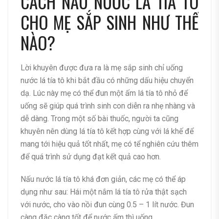
CÁCH NẤU NƯỚC LÁ TÍA TÔ
CHO MẸ SẮP SINH NHƯ THẾ
NÀO?
Lời khuyên được đưa ra là mẹ sắp sinh chỉ uống
nước lá tía tô khi bắt đầu có những dấu hiệu chuyển
dạ. Lúc này mẹ có thể đun một ấm lá tía tô nhỏ để
uống sẽ giúp quá trình sinh con diễn ra nhẹ nhàng và
dễ dàng. Trong một số bài thuốc, người ta cũng
khuyên nên dùng lá tía tô kết hợp cùng với lá khế để
mang tới hiệu quả tốt nhất, mẹ có tể nghiên cứu thêm
để quá trình sử dụng đạt kết quả cao hơn.
Nấu nước lá tía tô khá đơn giản, các mẹ có thể áp
dụng như sau: Hái một nắm lá tía tô rửa thật sạch
với nước, cho vào nồi đun cùng 0.5 – 1 lít nước. Đun
càng đặc càng tốt để nước ấm thì uống.