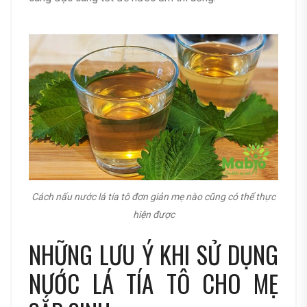
Cách nấu nước lá tía tô đơn giản mẹ nào cũng có thể thực
hiện được
​NHỮNG LƯU Ý KHI SỬ DỤNG
NƯỚC LÁ TÍA TÔ CHO MẸ