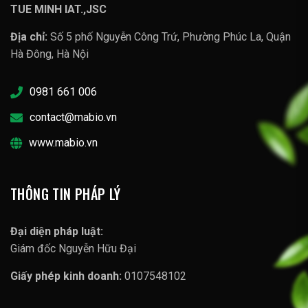
TUE MINH IAT.,JSC
Địa chỉ:
Số 5 phố Nguyễn Công Trứ, Phường Phúc La, Quận
Hà Đông, Hà Nội
0981 661 006
contact@mabio.vn
www.mabio.vn
THÔNG TIN PHÁP LÝ
Đại diện pháp luật:
Giám đốc Nguyễn Hữu Đại
Giấy phép kinh doanh:
0107548102