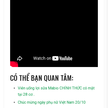
CÓ THỂ BẠN QUAN TÂM:
Viên uống lợi sữa Mabio CHÍNH THỨC có mặt
tại 28 cơ…
Chúc mừng ngày phụ nữ Việt Nam 20/10