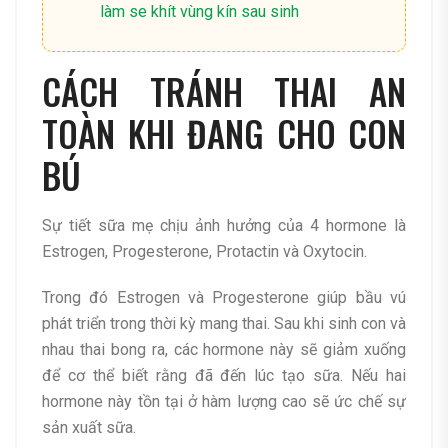
làm se khít vùng kín sau sinh
CÁCH TRÁNH THAI AN
TOÀN KHI ĐANG CHO CON
BÚ
Sự tiết sữa mẹ chịu ảnh hưởng của 4 hormone là
Estrogen, Progesterone, Protactin và Oxytocin.
Trong đó Estrogen và Progesterone giúp bầu vú
phát triển trong thời kỳ mang thai. Sau khi sinh con và
nhau thai bong ra, các hormone này sẽ giảm xuống
để cơ thể biết rằng đã đến lúc tạo sữa. Nếu hai
hormone này tồn tại ở hàm lượng cao sẽ ức chế sự
sản xuất sữa.