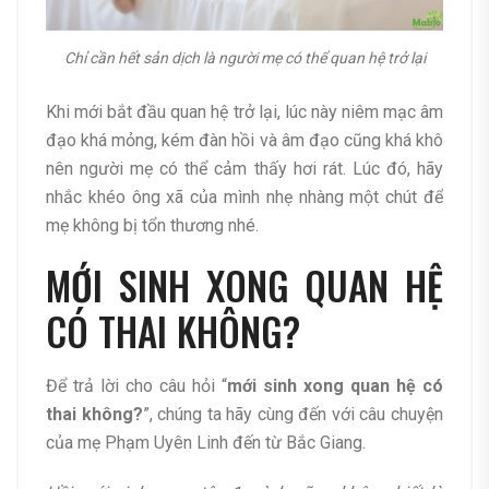
Chỉ cần hết sản dịch là người mẹ có thể quan hệ trở lại
Khi mới bắt đầu quan hệ trở lại, lúc này niêm mạc âm
đạo khá mỏng, kém đàn hồi và âm đạo cũng khá khô
nên người mẹ có thể cảm thấy hơi rát. Lúc đó, hãy
nhắc khéo ông xã của mình nhẹ nhàng một chút để
mẹ không bị tổn thương nhé.
MỚI SINH XONG QUAN HỆ
CÓ THAI KHÔNG?
Để trả lời cho câu hỏi “
mới sinh xong quan hệ có
thai không?
”, chúng ta hãy cùng đến với câu chuyện
của mẹ Phạm Uyên Linh đến từ Bắc Giang.