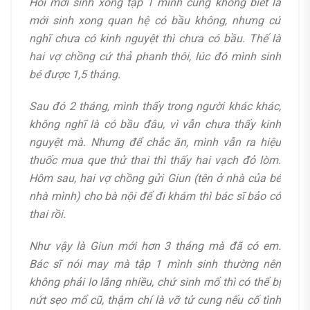
Hồi mới sinh xong tập 1 mình cũng không biết là
mới sinh xong quan hệ có bầu không, nhưng cứ
nghĩ chưa có kinh nguyệt thì chưa có bầu. Thế là
hai vợ chồng cứ thả phanh thôi, lúc đó mình sinh
bé được 1,5 tháng.
Sau đó 2 tháng, mình thấy trong người khác khác,
không nghĩ là có bầu đâu, vì vẫn chưa thấy kinh
nguyệt mà. Nhưng để chắc ăn, mình vẫn ra hiệu
thuốc mua que thử thai thì thấy hai vạch đỏ lòm.
Hôm sau, hai vợ chồng gửi Giun (tên ở nhà của bé
nhà mình) cho bà nội để đi khám thì bác sĩ bảo có
thai rồi.
Như vậy là Giun mới hơn 3 tháng mà đã có em.
Bác sĩ nói may mà tập 1 mình sinh thường nên
không phải lo lắng nhiều, chứ sinh mổ thì có thể bị
nứt sẹo mổ cũ, thậm chí là vỡ tử cung nếu cố tình