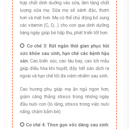
hợp chất dinh dưỡng vào sữa, làm tăng chất
lượng sữa mẹ. Sữa mẹ sẽ sánh đặc, thơm
hơn và mát hơn. Mẹ có thể chủ động bổ sung
các vitamin (C, D,…) cho con qua dinh dưỡng
hàng ngày giúp bé hấp thu, phát triển tốt hơn.
💮 Cơ chế 3: Rút ngắn thời gian phục hồi
sức khỏe sau sinh, hạn chế các bệnh hậu
sản:
Cao biển súc, cao tàu bay, cao ích mẫu
giúp điều hòa khí huyết, đẩy hết sản dịch ra
ngoài và hạn chế tối đa viêm nhiễm sau sinh.
Cao hương phụ giúp mẹ ăn ngủ ngon hơn,
giảm căng thẳng stress trong những ngày
đầu nuôi con (lo lắng, stress trong việc nuôi
nấng, chăm bẵm bé).
💮 Cơ chế 4: Thon gọn vóc dáng sau sinh: