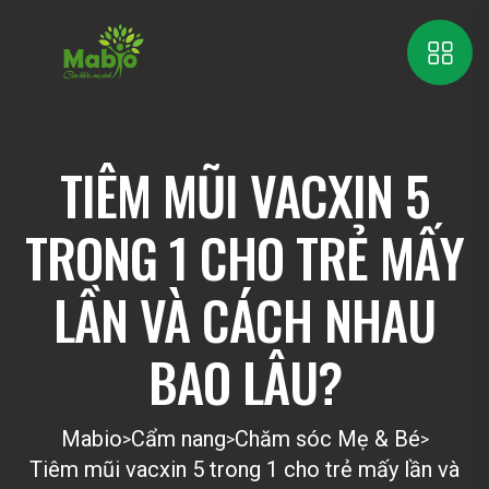
TIÊM MŨI VACXIN 5
TRONG 1 CHO TRẺ MẤY
LẦN VÀ CÁCH NHAU
BAO LÂU?
Mabio
Cẩm nang
Chăm sóc Mẹ & Bé
>
>
>
Tiêm mũi vacxin 5 trong 1 cho trẻ mấy lần và