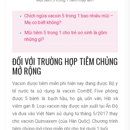
Mũi tiêm 5 trong 1 tiêm mấy lần?
Chích ngừa vacxin 5 trong 1 bao nhiêu mũi –
Mẹ có biết không?
Mũi tiêm 5 trong 1 cho trẻ sơ sinh là gồm
những gì?
ĐỐI VỚI TRƯỜNG HỢP TIÊM CHỦNG
MỞ RỘNG
Vacxin được tiêm miễn phí hiện nay đang được Bộ y
tế nước ta sử dụng là vacxin ComBE Five phòng
được 5 bệnh là: bạch hầu, ho gà, uốn ván, Hib và
viêm gan B. Loại vacxin này được sản xuất tại Ấn Độ
và đưa vào Việt Nam sử dụng từ tháng 5/2017 thay
cho vacxin Quinvaxem (của Hàn Quốc). Chương trình
tiêm chủng mở rộng miễn phí cho trẻ dưới 1 tuổi.