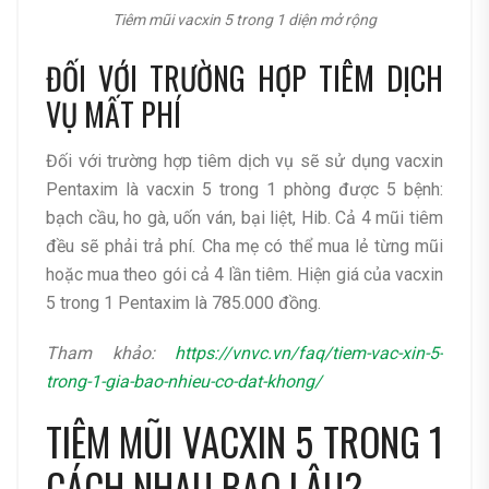
Tiêm mũi vacxin 5 trong 1 diện mở rộng
ĐỐI VỚI TRƯỜNG HỢP TIÊM DỊCH
VỤ MẤT PHÍ
Đối với trường hợp tiêm dịch vụ sẽ sử dụng vacxin
Pentaxim là vacxin 5 trong 1 phòng được 5 bệnh:
bạch cầu, ho gà, uốn ván, bại liệt, Hib. Cả 4 mũi tiêm
đều sẽ phải trả phí. Cha mẹ có thể mua lẻ từng mũi
hoặc mua theo gói cả 4 lần tiêm. Hiện giá của vacxin
5 trong 1 Pentaxim là 785.000 đồng.
Tham khảo:
https://vnvc.vn/faq/tiem-vac-xin-5-
trong-1-gia-bao-nhieu-co-dat-khong/
TIÊM MŨI VACXIN 5 TRONG 1
CÁCH NHAU BAO LÂU?