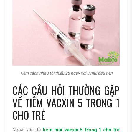
Tiêm cách nhau tối thiểu 28 ngày với 3 mũi đầu tiên
CÁC CÂU HỎI THƯỜNG GẶP
VỀ TIÊM VACXIN 5 TRONG 1
CHO TRẺ
Ngoài vấn đề
tiêm mũi vacxin 5 trong 1 cho trẻ