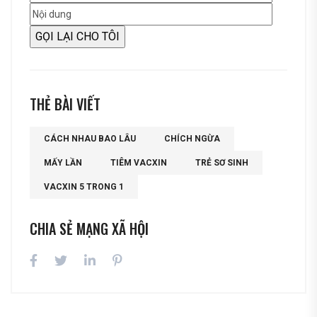
THẺ BÀI VIẾT
CÁCH NHAU BAO LÂU
CHÍCH NGỪA
MẤY LẦN
TIÊM VACXIN
TRẺ SƠ SINH
VACXIN 5 TRONG 1
CHIA SẺ MẠNG XÃ HỘI