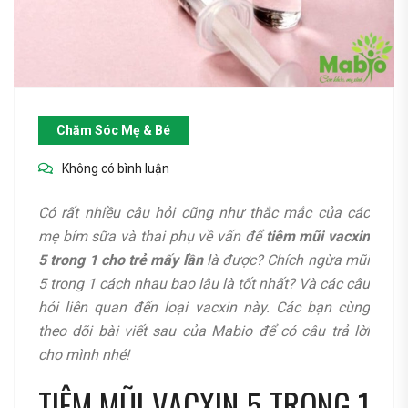
Chăm Sóc Mẹ & Bé
Không có bình luận
Có rất nhiều câu hỏi cũng như thắc mắc của các
mẹ bỉm sữa và thai phụ về vấn để
tiêm mũi vacxin
5 trong 1 cho trẻ mấy lần
là được? Chích ngừa mũi
5 trong 1 cách nhau bao lâu là tốt nhất? Và các câu
hỏi liên quan đến loại vacxin này. Các bạn cùng
theo dõi bài viết sau của Mabio để có câu trả lời
cho mình nhé!
TIÊM MŨI VACXIN 5 TRONG 1