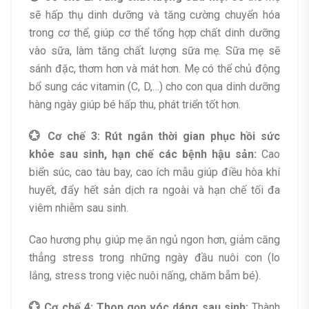
sẽ hấp thụ dinh dưỡng và tăng cường chuyển hóa
trong cơ thể, giúp cơ thể tổng hợp chất dinh dưỡng
vào sữa, làm tăng chất lượng sữa mẹ. Sữa mẹ sẽ
sánh đặc, thơm hơn và mát hơn. Mẹ có thể chủ động
bổ sung các vitamin (C, D,…) cho con qua dinh dưỡng
hàng ngày giúp bé hấp thu, phát triển tốt hơn.
💮 Cơ chế 3: Rút ngắn thời gian phục hồi sức
khỏe sau sinh, hạn chế các bệnh hậu sản:
Cao
biển súc, cao tàu bay, cao ích mẫu giúp điều hòa khí
huyết, đẩy hết sản dịch ra ngoài và hạn chế tối đa
viêm nhiễm sau sinh.
Cao hương phụ giúp mẹ ăn ngủ ngon hơn, giảm căng
thẳng stress trong những ngày đầu nuôi con (lo
lắng, stress trong việc nuôi nấng, chăm bẵm bé).
💮 Cơ chế 4: Thon gọn vóc dáng sau sinh:
Thành