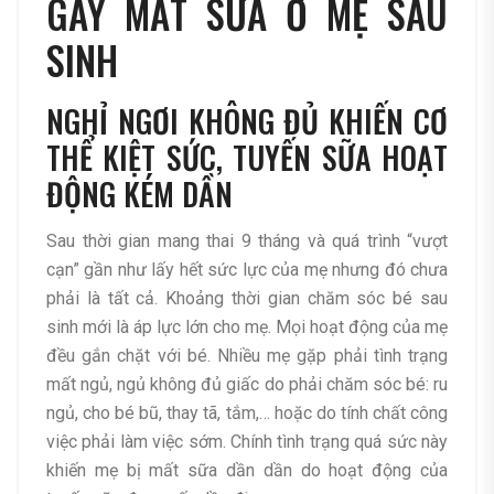
GÂY MẤT SỮA Ở MẸ SAU
SINH
NGHỈ NGƠI KHÔNG ĐỦ KHIẾN CƠ
THỂ KIỆT SỨC, TUYẾN SỮA HOẠT
ĐỘNG KÉM DẦN
Sau thời gian mang thai 9 tháng và quá trình “vượt
cạn” gần như lấy hết sức lực của mẹ nhưng đó chưa
phải là tất cả. Khoảng thời gian chăm sóc bé sau
sinh mới là áp lực lớn cho mẹ. Mọi hoạt động của mẹ
đều gắn chặt với bé. Nhiều mẹ gặp phải tình trạng
mất ngủ, ngủ không đủ giấc do phải chăm sóc bé: ru
ngủ, cho bé bũ, thay tã, tắm,… hoặc do tính chất công
việc phải làm việc sớm. Chính tình trạng quá sức này
khiến mẹ bị mất sữa dần dần do hoạt động của