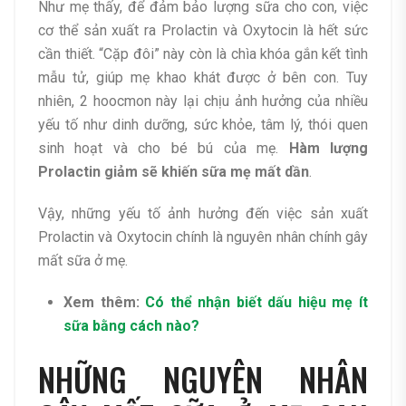
Như mẹ thấy, để đảm bảo lượng sữa cho con, việc
cơ thể sản xuất ra Prolactin và Oxytocin là hết sức
cần thiết. “Cặp đôi” này còn là chìa khóa gắn kết tình
mẫu tử, giúp mẹ khao khát được ở bên con. Tuy
nhiên, 2 hoocmon này lại chịu ảnh hưởng của nhiều
yếu tố như dinh dưỡng, sức khỏe, tâm lý, thói quen
sinh hoạt và cho bé bú của mẹ.
Hàm lượng
Prolactin giảm sẽ khiến sữa mẹ mất dần
.
Vậy, những yếu tố ảnh hưởng đến việc sản xuất
Prolactin và Oxytocin chính là nguyên nhân chính gây
mất sữa ở mẹ.
Xem thêm:
Có thể nhận biết dấu hiệu mẹ ít
sữa bằng cách nào?
NHỮNG NGUYÊN NHÂN