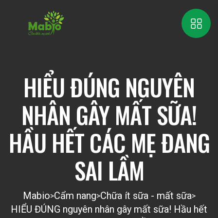
HIỂU ĐÚNG NGUYÊN
NHÂN GÂY MẤT SỮA!
HẦU HẾT CÁC MẸ ĐANG
SAI LẦM
Mabio
Cẩm nang
Chữa ít sữa - mất sữa
>
>
>
HIỂU ĐÚNG nguyên nhân gây mất sữa! Hầu hết