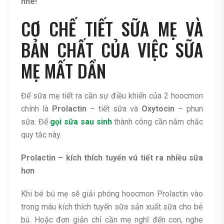
nhé!
CƠ CHẾ TIẾT SỮA MẸ VÀ
BẢN CHẤT CỦA VIỆC SỮA
MẸ MẤT DẦN
Để sữa mẹ tiết ra cần sự điều khiển của 2 hoocmon
chính là
Prolactin
– tiết sữa và
Oxytocin
– phun
sữa. Để
gọi sữa sau sinh
thành công cần nắm chắc
quy tắc này.
Prolactin – kích thích tuyến vú tiết ra nhiều sữa
hơn
Khi bé bú mẹ sẽ giải phóng hoocmon Prolactin vào
trong máu kích thích tuyến sữa sản xuất sữa cho bé
bú. Hoặc đơn giản chỉ cần mẹ nghĩ đến con, nghe