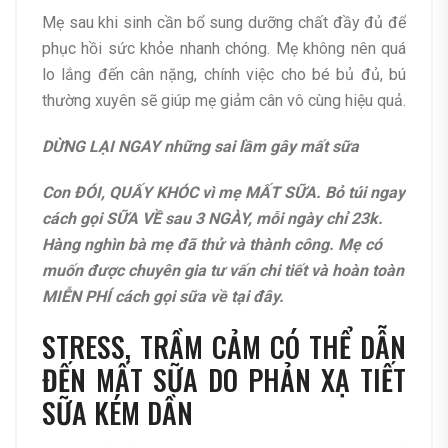
Mẹ sau khi sinh cần bổ sung dưỡng chất đầy đủ để
phục hồi sức khỏe nhanh chóng. Mẹ không nên quá
lo lắng đến cân nặng, chính việc cho bé bủ đủ, bú
thường xuyên sẽ giúp mẹ giảm cân vô cùng hiệu quả.
DỪNG LẠI NGAY những sai lầm gây mất sữa
Con ĐÓI, QUẤY KHÓC vì mẹ MẤT SỮA. Bỏ túi ngay
cách gọi SỮA VỀ sau 3 NGÀY, mỗi ngày chỉ 23k.
Hàng nghìn bà mẹ đã thử và thành công. Mẹ có
muốn được chuyên gia tư vấn chi tiết và hoàn toàn
MIỄN PHÍ cách gọi sữa về tại đây.
STRESS, TRẦM CẢM CÓ THỂ DẪN
ĐẾN MẤT SỮA DO PHẢN XẠ TIẾT
SỮA KÉM DẦN