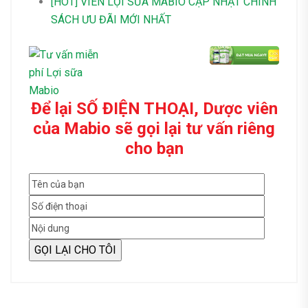
[HOT] VIÊN LỢI SỮA MABIO CẬP NHẬT CHÍNH
SÁCH ƯU ĐÃI MỚI NHẤT
Để lại SỐ ĐIỆN THOẠI, Dược viên
của Mabio sẽ gọi lại tư vấn riêng
cho bạn