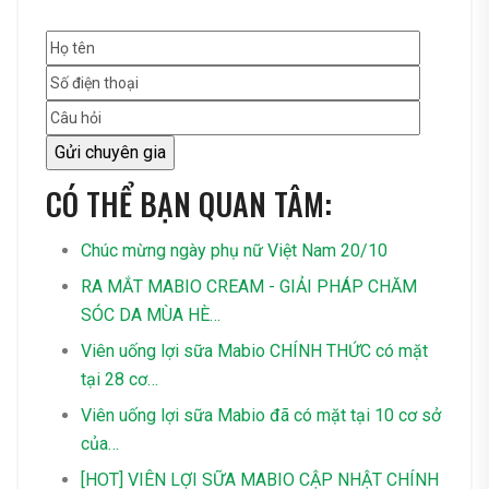
CÓ THỂ BẠN QUAN TÂM:
Chúc mừng ngày phụ nữ Việt Nam 20/10
RA MẮT MABIO CREAM - GIẢI PHÁP CHĂM
SÓC DA MÙA HÈ…
Viên uống lợi sữa Mabio CHÍNH THỨC có mặt
tại 28 cơ…
Viên uống lợi sữa Mabio đã có mặt tại 10 cơ sở
của…
[HOT] VIÊN LỢI SỮA MABIO CẬP NHẬT CHÍNH