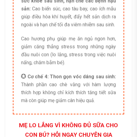
sức khỏe sau sinh, hạn chế các bệnh hậu
sản:
Cao biển súc, cao tàu bay, cao ích mẫu
giúp điều hòa khí huyết, đẩy hết sản dịch ra
ngoài và hạn chế tối đa viêm nhiễm sau sinh.
Cao hương phụ giúp mẹ ăn ngủ ngon hơn,
giảm căng thẳng stress trong những ngày
đầu nuôi con (lo lắng, stress trong việc nuôi
nấng, chăm bẵm bé).
💮 Cơ chế 4: Thon gọn vóc dáng sau sinh:
Thành phần cao chè vằng với hàm lượng
thích hợp không chỉ kích thích tăng tiết sữa
mà còn giúp mẹ giảm cân hiệu quả.
MẸ LO LẮNG VÌ KHÔNG ĐỦ SỮA CHO
CON BÚ? HỎI NGAY CHUYÊN GIA