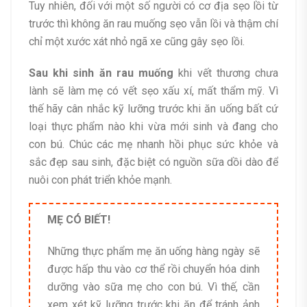
Tuy nhiên, đối với một số người có cơ địa sẹo lồi từ
trước thì không ăn rau muống sẹo vẫn lồi và thậm chí
chỉ một xước xát nhỏ ngã xe cũng gây sẹo lồi.
Sau khi sinh ăn rau muống
khi vết thương chưa
lành sẽ làm mẹ có vết sẹo xấu xí, mất thẩm mỹ. Vì
thế hãy cân nhắc kỹ lưỡng trước khi ăn uống bất cứ
loại thực phẩm nào khi vừa mới sinh và đang cho
con bú. Chúc các mẹ nhanh hồi phục sức khỏe và
sắc đẹp sau sinh, đặc biệt có nguồn sữa dồi dào để
nuôi con phát triển khỏe mạnh.
MẸ CÓ BIẾT!
Những thực phẩm mẹ ăn uống hàng ngày sẽ
được hấp thu vào cơ thể rồi chuyển hóa dinh
dưỡng vào sữa mẹ cho con bú. Vì thế, cần
xem xét kỹ lưỡng trước khi ăn để tránh ảnh