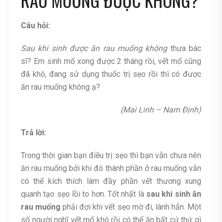
RAU MUỐNG ĐƯỢC KHÔNG?
Câu hỏi:
Sau khi sinh được ăn rau muống không
thưa bác
sĩ? Em sinh mổ xong được 2 tháng rồi, vết mổ cũng
đã khô, đang sử dụng thuốc trị sẹo rồi thì có được
ăn rau muống không ạ?
(Mai Linh – Nam Định)
Trả lời:
Trong thời gian bạn điều trị sẹo thì bạn vẫn chưa nên
ăn rau muống bởi khi đó thành phần ở rau muống vẫn
có thể kích thích làm đầy phần vết thương xung
quanh tạo sẹo lồi to hơn. Tốt nhất là
sau khi sinh ăn
rau muống
phải đợi khi vết sẹo mờ đi, lành hẳn. Một
số người nghĩ vết mổ khô rồi có thể ăn bất cứ thứ gì