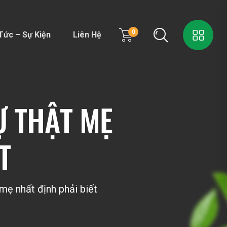
0
Tức – Sự Kiện
Liên Hệ
Ự THẬT MẸ
T
mẹ nhất định phải biết