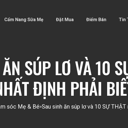
Cẩm Nang Sữa Mẹ
Đặt Mua
Điểm Bán
Tin 
 ĂN SÚP LƠ VÀ 10 S
NHẤT ĐỊNH PHẢI BIẾ
m sóc Mẹ & Bé
Sau sinh ăn súp lơ và 10 SỰ THẬT 
>