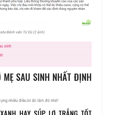
site Bệnh viện Từ Dũ (2 ảnh)
au sinh
nh
Ơ MẸ SAU SINH NHẤT ĐỊNH
đựng nhiều điều bí ẩn lắm đó nhé!
 XANH HAY SÚP LƠ TRẮNG TỐT