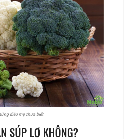
hững điều mẹ chưa biết
ĂN SÚP LƠ KHÔNG?