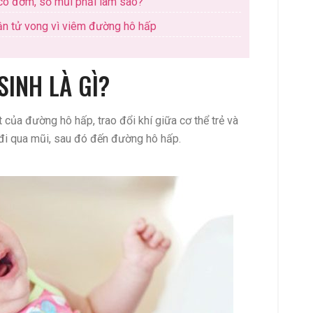
, có đờm, sổ mũi phải làm sao?
hận tử vong vì viêm đường hô hấp
SINH LÀ GÌ?
ủa đường hô hấp, trao đổi khí giữa cơ thể trẻ và
̃ đi qua mũi, sau đó đến đường hô hấp.