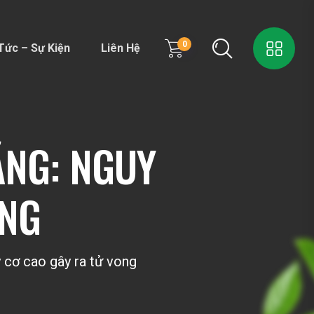
0
Tức – Sự Kiện
Liên Hệ
ẶNG: NGUY
ONG
uy cơ cao gây ra tử vong