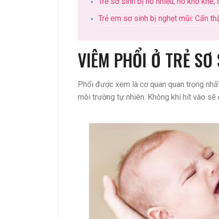
Trẻ sơ sinh bị ho nhiều, ho khò khè
Trẻ em sơ sinh bị nghẹt mũi: Cẩn t
VIÊM PHỔI Ở TRẺ SƠ 
Phổi được xem là cơ quan quan trọng nhất c
môi trường tự nhiên. Không khí hít vào se