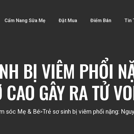
Cẩm Nang Sữa Mẹ
Đặt Mua
Điểm Bán
Tin 
INH BỊ VIÊM PHỔI N
 CAO GÂY RA TỬ V
m sóc Mẹ & Bé
Trẻ sơ sinh bị viêm phổi nặng: Ng
>