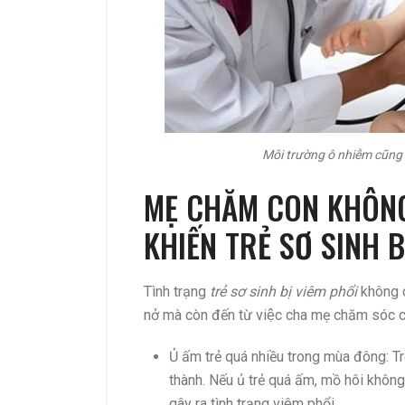
Môi trường ô nhiễm cũng l
MẸ CHĂM CON KHÔNG
KHIẾN TRẺ SƠ SINH B
Tình trạng
trẻ sơ sinh bị viêm phổi
không ch
nở mà còn đến từ việc cha mẹ chăm sóc
Ủ ấm trẻ quá nhiều trong mùa đông: T
thành. Nếu ủ trẻ quá ấm, mồ hôi khôn
gây ra tình trạng viêm phổi.