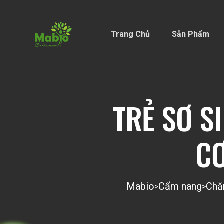
Trang Chủ
Sản Phẩm
TRẺ SƠ S
CƠ
Mabio
Cẩm nang
Chă
>
>