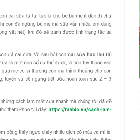
on cai sữa từ từ, tức là cho bé bú mẹ ít dần đi chứ
 Khi con đã ngừng bú mẹ mà sữa vẫn nhiều, em dùng
ng vắt hết), khi đó sẽ tránh được tình trạng tắc tia
con đã cai sữa. Về câu hỏi con
cai sữa bao lâu thì
đưa ra một con số cụ thể được, vì còn tùy thuộc vào
ai sữa mẹ có vì thương con mà thỉnh thoảng cho con
g, tuyến vú sẽ ngừng tiết sữa hoàn toàn sau 2 – 3
ng những cách làm mất sữa nhanh mà chúng tôi đã đề
ó thể tham khảo tại đây:
https://mabio.vn/cach-lam-
em bỗng thấy ngực chảy nhiều dịch có màu và mì lạ,