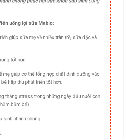
hanh chóng phục hồi sức khỏe sau sinh
cũng
iên uống lợi sữa Mabio:
riển giúp sữa mẹ về nhiều tràn trề, sữa đặc và
ưỡng tốt hơn.
ể mẹ giúp cơ thể tổng hợp chất dinh dưỡng vào
bé hấp thu phát triển tốt hơn.
ng thẳng stress trong những ngày đầu nuôi con
, chăm bẵm bé)
u sinh nhanh chóng.
a.