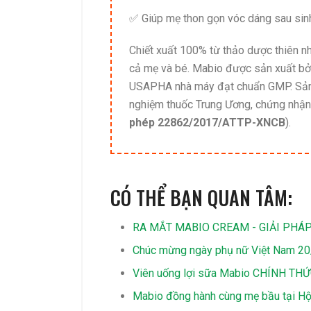
✅ Giúp mẹ thon gọn vóc dáng sau sin
Chiết xuất 100% từ thảo dược thiên n
cả mẹ và bé. Mabio được sản xuất bởi 
USAPHA nhà máy đạt chuẩn GMP. Sản 
nghiệm thuốc Trung Ương, chứng nhậ
phép 22862/2017/ATTP-XNCB
).
CÓ THỂ BẠN QUAN TÂM:
RA MẮT MABIO CREAM - GIẢI PHÁ
Chúc mừng ngày phụ nữ Việt Nam 2
Viên uống lợi sữa Mabio CHÍNH THỨC
Mabio đồng hành cùng mẹ bầu tại Hội