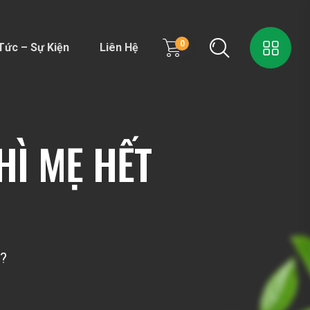
0
Tức – Sự Kiện
Liên Hệ
HÌ MẸ HẾT
a?