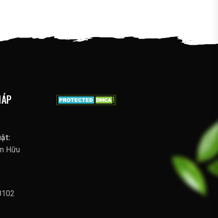
HÁP
ật:
ễn Hữu
8102