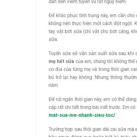
dẫn đến viêm tuyến vú rất nguy hiểm.
Để khắc phục tình trạng này, em cần cho c
không nên thực hiện một cách đột ngột.
tay vắt bớt sữa (chỉ vắt cho bớt căng, khô
sữa.
Tuyến sữa sẽ vẫn sản xuất sữa sau khi 
mẹ hết sữa
của em, chúng tôi không thể 
cơ địa của từng mẹ và trong thời gian c
bú trở lại hay không. Nhưng thông thườn
năm.
Để rút ngắn thời gian này, em có thể dù
cập rất chi tiết trong bài viết trước. Em c
mat-sua-me-nhanh-sieu-toc/
Trường hợp sau thời gian dài cai sữa mà 