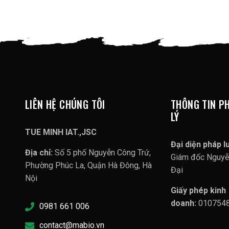
LIÊN HỆ CHÚNG TÔI
THÔNG TIN P
LÝ
TUE MINH IAT.,JSC
Đại diện pháp lu
Địa chỉ:
Số 5 phố Nguyễn Công Trứ,
Giám đốc Nguy
Phường Phúc La, Quận Hà Đông, Hà
Đại
Nội
Giấy phép kinh
doanh:
010754
0981 661 006
contact@mabio.vn