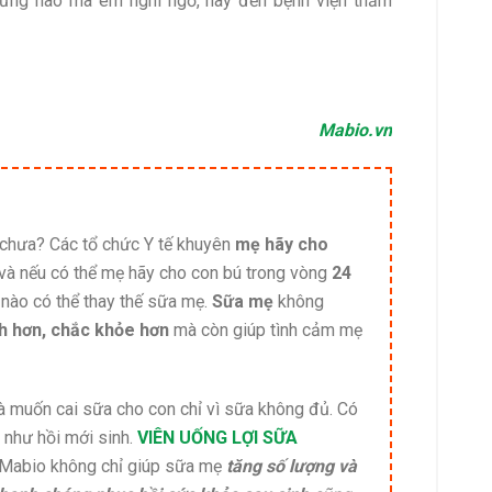
hứng nào mà em nghi ngờ, hãy đến bệnh viện thăm
Mabio.vn
chưa? Các tổ chức Y tế khuyên
mẹ hãy cho
và nếu có thể mẹ hãy cho con bú trong vòng
24
nào có thể thay thế sữa mẹ.
Sữa mẹ
không
nh hơn, chắc khỏe hơn
mà còn giúp tình cảm mẹ
 muốn cai sữa cho con chỉ vì sữa không đủ. Có
 như hồi mới sinh.
VIÊN UỐNG LỢI SỮA
. Mabio không chỉ giúp sữa mẹ
tăng số lượng và