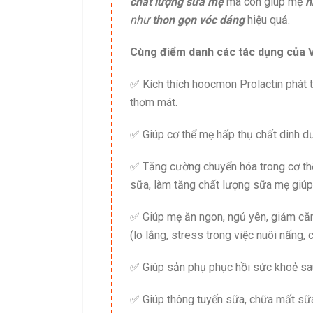
chất lượng sữa mẹ
mà còn giúp mẹ
n
như
thon gọn vóc dáng
hiệu quả.
Cùng điểm danh các tác dụng của V
✅ Kích thích hoocmon Prolactin phát t
thơm mát.
✅ Giúp cơ thể mẹ hấp thụ chất dinh d
✅ Tăng cường chuyển hóa trong cơ th
sữa, làm tăng chất lượng sữa mẹ giúp 
✅ Giúp mẹ ăn ngon, ngủ yên, giảm că
(lo lắng, stress trong việc nuôi nấng
✅ Giúp sản phụ phục hồi sức khoẻ sa
✅ Giúp thông tuyến sữa, chữa mất sữ