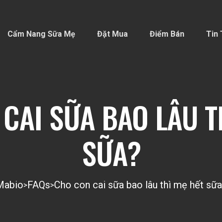
Cẩm Nang Sữa Mẹ
Đặt Mua
Điểm Bán
Tin 
CAI SỮA BAO LÂU T
SỮA?
Mabio
FAQs
Cho con cai sữa bao lâu thì mẹ hết sữ
>
>