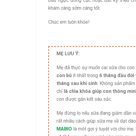
bầu ngực đóng cục hoặc bất kỳ triệu c
khám càng sớm càng tốt.
Chúc em luôn khỏe!
MẸ LƯU Ý:
Mẹ đã thực sự muốn cai sữa cho con 
con bú
ít nhất trong
6 tháng đầu đời
tháng sau khi sinh
. Không sản phẩm 
chỉ
là chìa khóa giúp con thông mi
con được gắn kết sâu sắc.
Mẹ đừng lo nếu sữa đang giảm dần và
rất nhiều cách giúp sữa mẹ về dạt dào
MABIO
là môt gợi ý tuyệt vời cho mẹ