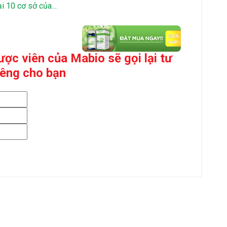
ại 10 cơ sở của…
ợc viên của Mabio sẽ gọi lại tư
iêng cho bạn