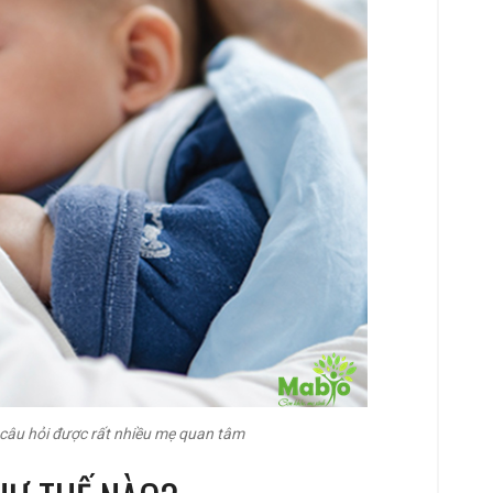
 câu hỏi được rất nhiều mẹ quan tâm