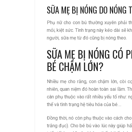
SỮA MẸ BỊ NÓNG DO NÓNG 
Phụ nữ cho con bú thường xuyên phải th
mỏi, kiệt sức. Tình trạng này kéo dài sẽ k
người, sữa mẹ từ đó cũng bị nóng theo.
SỮA MẸ BỊ NÓNG CÓ P
BÉ CHẬM LỚN?
Nhiều mẹ cho rằng, con chậm lớn, còi c
nhiên, quan niệm đó hoàn toàn sai lầm. Th
cân phụ thuộc vào rất nhiều yếu tố như: 
thể và tình trạng hệ tiêu hóa của bé….
Đồng thời, nó còn phụ thuộc vào cách cho 
trắng đục). Cho bé bú vào lúc này giúp hấ