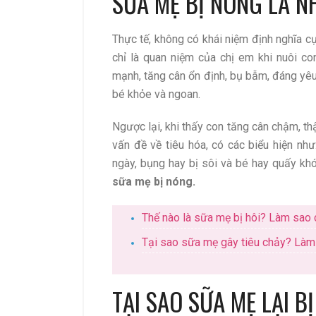
SỮA MẸ BỊ NÓNG LÀ N
Thực tế, không có khái niệm định nghĩa cụ
chỉ là quan niệm của chị em khi nuôi co
mạnh, tăng cân ổn định, bụ bẫm, đáng yêu
bé khỏe và ngoan.
Ngược lại, khi thấy con tăng cân chậm, th
vấn đề về tiêu hóa, có các biểu hiện như:
ngày, bụng hay bị sôi và bé hay quấy khó
sữa mẹ bị nóng.
Thế nào là sữa mẹ bị hôi? Làm sao
Tại sao sữa mẹ gây tiêu chảy? Làm 
TẠI SAO SỮA MẸ LẠI B