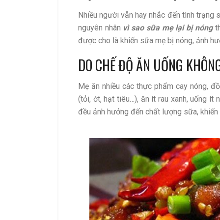
Nhiều người vẫn hay nhắc đến tình trạng 
nguyên nhân
vì sao sữa mẹ lại bị nóng
th
được cho là khiến sữa mẹ bị nóng, ảnh hưở
DO CHẾ ĐỘ ĂN UỐNG KHÔNG
Mẹ ăn nhiều các thực phẩm cay nóng, đồ 
(tỏi, ớt, hạt tiêu…), ăn ít rau xanh, uống í
đều ảnh hưởng đến chất lượng sữa, khiến