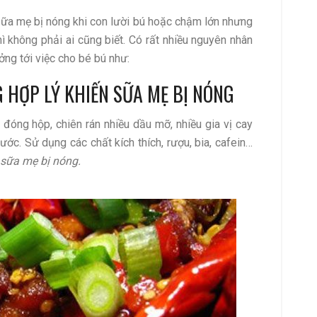
sữa mẹ bị nóng khi con lười bú hoặc chậm lớn nhưng
ì không phải ai cũng biết. Có rất nhiều nguyên nhân
ng tới việc cho bé bú như:
 HỢP LÝ KHIẾN SỮA MẸ BỊ NÓNG
đóng hộp, chiên rán nhiều dầu mỡ, nhiều gia vị cay
t nước. Sử dụng các chất kích thích, rượu, bia, cafein…
sữa mẹ bị nóng.