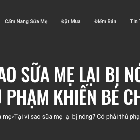
Cẩm Nang Sữa Mẹ
Đặt Mua
Điểm Bán
Tin 
SAO SỮA MẸ LẠI BỊ 
Ủ PHẠM KHIẾN BÉ C
a mẹ
Tại vì sao sữa mẹ lại bị nóng? Có phải thủ p
>