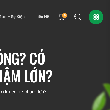
0
Tức – Sự Kiện
Liên Hệ
NÓNG? CÓ
HẬM LỚN?
hạm khiến bé chậm lớn?