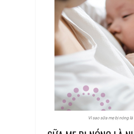
Vì sao sữa mẹ bị nóng là