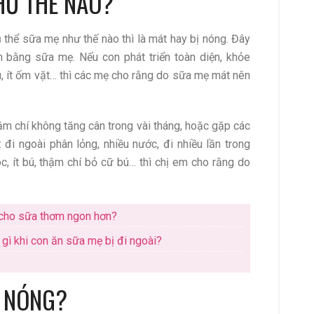
HƯ THẾ NÀO?
 thể sữa mẹ như thế nào thì là mát hay bị nóng. Đây
n bằng sữa mẹ. Nếu con phát triển toàn diện, khỏe
, ít ốm vặt… thì các mẹ cho rằng do sữa mẹ mát nên
ậm chí không tăng cân trong vài tháng, hoặc gặp các
 đi ngoài phân lỏng, nhiều nước, đi nhiều lần trong
c, ít bú, thậm chí bỏ cữ bú… thì chị em cho rằng do
 cho sữa thơm ngon hơn?
gì khi con ăn sữa mẹ bị đi ngoài?
Ị NÓNG?