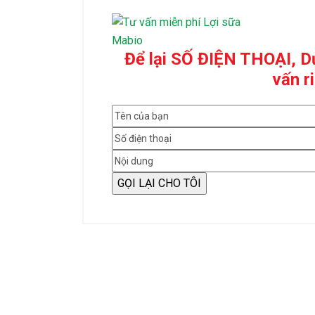
Để lại SỐ ĐIỆN THOẠI, Dư
vấn r