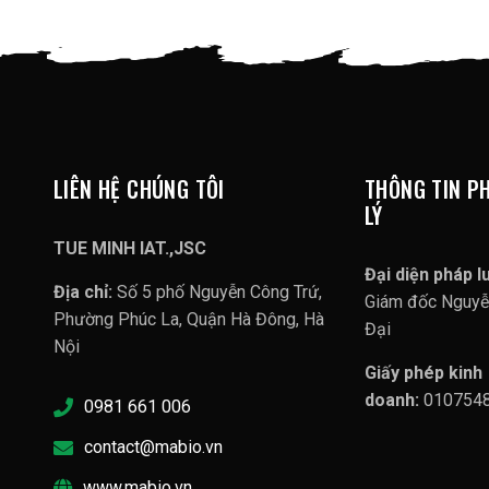
LIÊN HỆ CHÚNG TÔI
THÔNG TIN P
LÝ
TUE MINH IAT.,JSC
Đại diện pháp lu
Địa chỉ:
Số 5 phố Nguyễn Công Trứ,
Giám đốc Nguy
Phường Phúc La, Quận Hà Đông, Hà
Đại
Nội
Giấy phép kinh
doanh:
010754
0981 661 006
contact@mabio.vn
www.mabio.vn