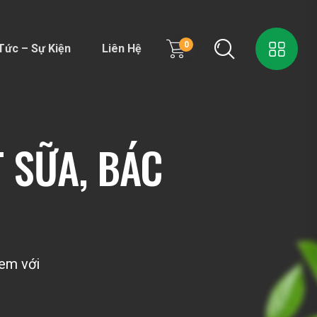
0
Tức – Sự Kiện
Liên Hệ
 SỮA, BÁC
 em với