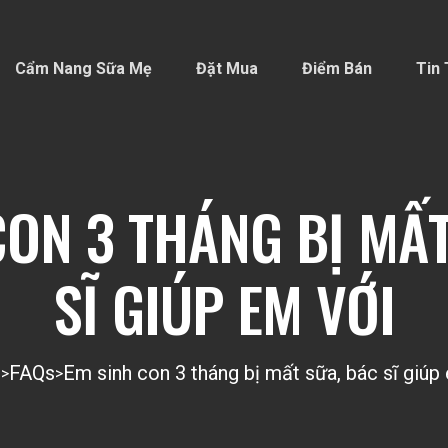
Cẩm Nang Sữa Mẹ
Đặt Mua
Điểm Bán
Tin 
CON 3 THÁNG BỊ MẤT
SĨ GIÚP EM VỚI
o
FAQs
Em sinh con 3 tháng bị mất sữa, bác sĩ giúp
>
>