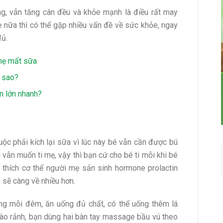
g, vẫn tăng cân đều và khỏe mạnh là điều rất may
 nữa thì có thể gặp nhiều vấn đề về sức khỏe, ngay
đủ.
mẹ mất sữa
m sao?
n lớn nhanh?
ộc phải kích lại sữa vì lúc này bé vẫn cần được bú
vẫn muốn ti mẹ, vậy thì bạn cứ cho bé ti mỗi khi bé
h thích cơ thể người mẹ sản sinh hormone prolactin
a sẽ càng về nhiều hơn.
ng mỗi đêm, ăn uống đủ chất, có thể uống thêm lá
 nào rảnh, bạn dùng hai bàn tay massage bầu vú theo