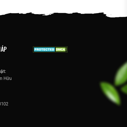
HÁP
ật:
ễn Hữu
8102