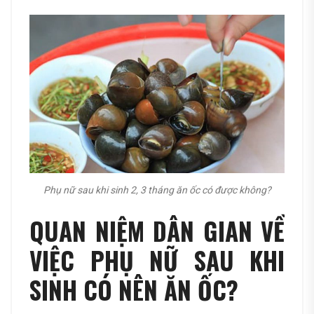
Phụ nữ sau khi sinh 2, 3 tháng ăn ốc có được không?
QUAN NIỆM DÂN GIAN VỀ
VIỆC PHỤ NỮ SAU KHI
SINH CÓ NÊN ĂN ỐC?