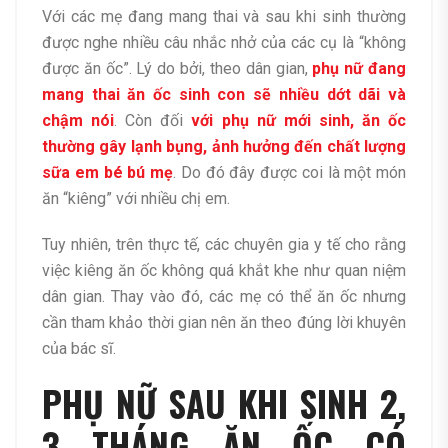
Với các mẹ đang mang thai và sau khi sinh thường
được nghe nhiều câu nhắc nhở của các cụ là “không
được ăn ốc”. Lý do bởi, theo dân gian,
phụ nữ đang
mang thai ăn ốc sinh con sẽ nhiều dớt dãi và
chậm nói
. Còn đối
với phụ nữ mới sinh, ăn ốc
thường gây lạnh bụng, ảnh hưởng đến chất lượng
sữa em bé bú mẹ
. Do đó đây được coi là một món
ăn “kiêng” với nhiều chị em.
Tuy nhiên, trên thực tế, các chuyên gia y tế cho rằng
việc kiêng ăn ốc không quá khắt khe như quan niệm
dân gian. Thay vào đó, các mẹ có thể ăn ốc nhưng
cần tham khảo thời gian nên ăn theo đúng lời khuyên
của bác sĩ.
PHỤ NỮ SAU KHI SINH 2,
3 THÁNG ĂN ỐC CÓ