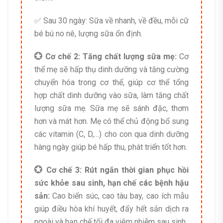
✅ Sau 30 ngày: Sữa về nhanh, về đều, mỗi cữ
bé bú no nê, lượng sữa ổn định.
💮 Cơ chế 2: Tăng chất lượng sữa mẹ:
Cơ
thể mẹ sẽ hấp thụ dinh dưỡng và tăng cường
chuyển hóa trong cơ thể, giúp cơ thể tổng
hợp chất dinh dưỡng vào sữa, làm tăng chất
lượng sữa mẹ. Sữa mẹ sẽ sánh đặc, thơm
hơn và mát hơn. Mẹ có thể chủ động bổ sung
các vitamin (C, D,…) cho con qua dinh dưỡng
hàng ngày giúp bé hấp thu, phát triển tốt hơn.
💮 Cơ chế 3: Rút ngắn thời gian phục hồi
sức khỏe sau sinh, hạn chế các bệnh hậu
sản:
Cao biển súc, cao tàu bay, cao ích mẫu
giúp điều hòa khí huyết, đẩy hết sản dịch ra
ngoài và hạn chế tối đa viêm nhiễm sau sinh.