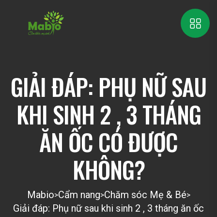
GIẢI ĐÁP: PHỤ NỮ SAU
KHI SINH 2 , 3 THÁNG
ĂN ỐC CÓ ĐƯỢC
KHÔNG?
Mabio
Cẩm nang
Chăm sóc Mẹ & Bé
>
>
>
Giải đáp: Phụ nữ sau khi sinh 2 , 3 tháng ăn ốc