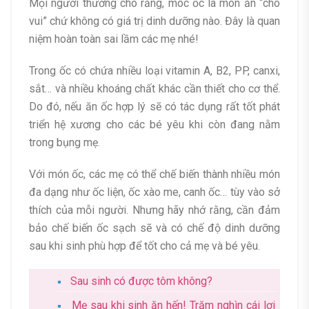
Mọi người thường cho rằng, móc ốc là món ăn “cho
vui” chứ không có giá trị dinh dưỡng nào. Đây là quan
niệm hoàn toàn sai lầm các mẹ nhé!
Trong ốc có chứa nhiều loại vitamin A, B2, PP, canxi,
sắt… và nhiều khoáng chất khác cần thiết cho cơ thể.
Do đó, nếu ăn ốc hợp lý sẽ có tác dụng rất tốt phát
triển hệ xương cho các bé yêu khi còn đang nằm
trong bụng mẹ.
Với món ốc, các mẹ có thể chế biến thành nhiều món
đa dạng như ốc liện, ốc xào me, canh ốc… tùy vào sở
thích của mỗi người. Nhưng hãy nhớ rằng, cần đảm
bảo chế biến ốc sạch sẽ và có chế độ dinh dưỡng
sau khi sinh phù hợp để tốt cho cả mẹ và bé yêu.
Sau sinh có được tôm không?
Mẹ sau khi sinh ăn hến! Trăm nghìn cái lợi