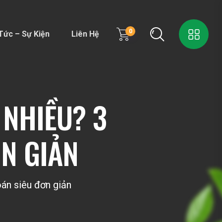
0
Tức – Sự Kiện
Liên Hệ
 NHIỀU? 3
N GIẢN
án siêu đơn giản