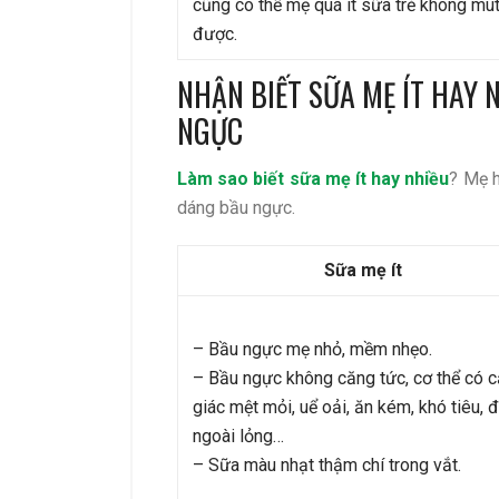
cũng có thể mẹ quá ít sữa trẻ không mút
được.
NHẬN BIẾT SỮA MẸ ÍT HAY
NGỰC
Làm sao biết sữa mẹ ít hay nhiều
? Mẹ h
dáng bầu ngực.
Sữa mẹ ít
– Bầu ngực mẹ nhỏ, mềm nhẹo.
– Bầu ngực không căng tức, cơ thể có 
giác mệt mỏi, uể oải, ăn kém, khó tiêu, đ
ngoài lỏng…
– Sữa màu nhạt thậm chí trong vắt.