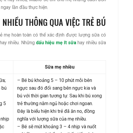
ngay lần đầu thực hiện.
Y NHIỀU THÔNG QUA VIỆC TRẺ BÚ
trẻ mẹ hoàn toàn có thể xác định được lượng sữa có
 hay nhiều. Những
dấu hiệu mẹ ít sữa
hay nhiều sữa
Sữa mẹ nhiều
ữa;
– Bé bú khoảng 5 – 10 phút mỗi bên
ỏ bú
ngực sau đó đổi sang bên ngực kia và
bú với thời gian tương tự. Sau khi bú xong
g 5
trẻ thường nằm ngủ hoặc chơi ngoan.
Đây là biểu hiện khi trẻ đã ăn no, đồng
 nhịp
nghĩa với lượng sữa của mẹ nhiều.
oặc
– Bé sẽ mút khoảng 3 – 4 nhịp và nuốt