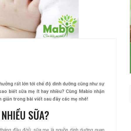
 hưởng rất lớn tới chế độ dinh dưỡng cũng như sự
m sao biết sữa mẹ ít hay nhiều? Cùng Mabio nhận
 giản trong bài viết sau đây các mẹ nhé!
– NHIỀU SỮA?
 6 tháng đầu đời); sữa mẹ là nguồn dinh dưỡng quan