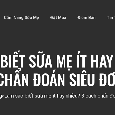
Cẩm Nang Sữa Mẹ
Đặt Mua
Điểm Bán
Tin 
BIẾT SỮA MẸ ÍT HAY
CHẨN ĐOÁN SIÊU ĐƠ
g
Làm sao biết sữa mẹ ít hay nhiều? 3 cách chẩn đo
>