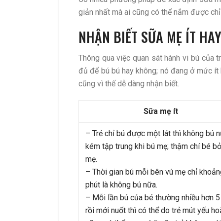
giản nhất mà ai cũng có thể nắm được chỉ 
NHẬN BIẾT SỮA MẸ ÍT HA
Thông qua việc quan sát hành vi bú của 
đủ để bú bú hay không; nó đang ở mức ít
cũng vì thế dễ dàng nhận biết.
Sữa mẹ ít
– Trẻ chỉ bú được một lát thì không bú n
kém tập trung khi bú mẹ; thậm chí bé b
mẹ.
– Thời gian bú mỗi bên vú mẹ chỉ khoản
phút là không bú nữa.
– Mỗi lần bú của bé thường nhiều hơn 5
rồi mới nuốt thì có thể do trẻ mút yếu h