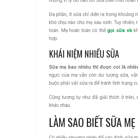
nhưng vì lý do nào đó sữa biến mất hoàn 
Đa phần, ít sữa chỉ diễn ra trong khoảng
khó chịu nào cho mẹ sau sinh. Tuy nhiên, n
toàn. Mẹ hoàn toàn có thể
gọi sữa về
kh
hợp.
KHÁI NIỆM NHIỀU SỮA
Sữa mẹ bao nhiêu thì được coi là nhiề
ngực của mẹ vẫn còn dư lượng sữa, vẫn 
buộc phải vắt sữa ra để tránh tình trạng c
Cũng tương tự như đã giải thích ở trên, c
khác nhau.
LÀM SAO BIẾT SỮA MẸ 
Có nhiều phương pháp để xác định sữa mẹ