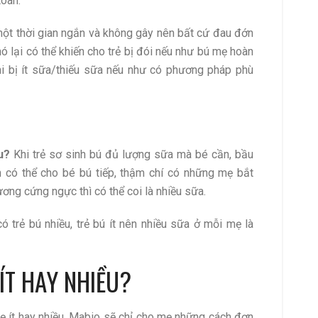
toàn.
 một thời gian ngắn và không gây nên bất cứ đau đớn
ó lại có thể khiến cho trẻ bị đói nếu như bú mẹ hoàn
i bị ít sữa/thiếu sữa nếu như có phương pháp phù
u?
Khi trẻ sơ sinh bú đủ lượng sữa mà bé cần, bầu
có thể cho bé bú tiếp, thậm chí có những mẹ bắt
ương cứng ngực thì có thể coi là nhiều sữa.
ó trẻ bú nhiều, trẻ bú ít nên nhiều sữa ở mỗi mẹ là
ÍT HAY NHIỀU?
 ít hay nhiều, Mabio sẽ chỉ cho mẹ những cách đơn