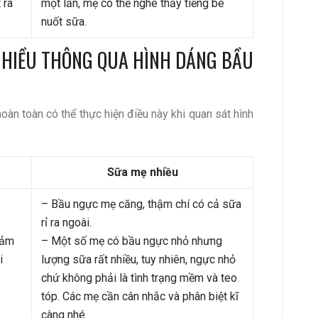
 ra
một lần, mẹ có thể nghe thấy tiếng bé
nuốt sữa.
 NHIỀU THÔNG QUA HÌNH DÁNG BẦU
oàn toàn có thể thực hiện điều này khi quan sát hình
Sữa mẹ nhiều
– Bầu ngực mẹ căng, thậm chí có cả sữa
rỉ ra ngoài.
cảm
– Một số mẹ có bầu ngực nhỏ nhưng
i
lượng sữa rất nhiều, tuy nhiên, ngực nhỏ
chứ không phải là tình trạng mềm và teo
tóp. Các mẹ cần cân nhắc và phân biệt kĩ
càng nhé.