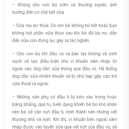
– Không cho con bú sớm và thường xuyên, ảnh
hưởng đến cơ chế tiết sữa.
– Sữa mẹ dư thừa: Do em bé không bú hết hoặc bạn
không hút phần sữa thừa sau khi bé đã bú no, dẫn
đến sữa còn đọng lại, gây ra tắc nghẽn.
– Cho con bú khi đầu vú và bàn tay không vệ sinh
sạch sẽ tạo điều kiện cho vi khuẩn xâm nhập từ
ngoài vào ống dẫn sữa thông qua đầu vú. Hệ thống
ống dẫn sữa nhiễm khuẩn sẽ bị nhỏ hẹp gây cản trở
sữa thoát ra ngoài.
– Những sản phụ có đầu ti bị kéo vào trong hoặc
bằng phẳng, quá to, biến dạng khiến bé bú khó khăn
nên bé sẽ cắn nứt đầu ti, hình thành nên những vết
thương nhỏ và loét. Khi đó, vi khuẩn bên ngoài xâm
nhập được vào tuyến sữa qua vết nứt của đầu vú, sẽ