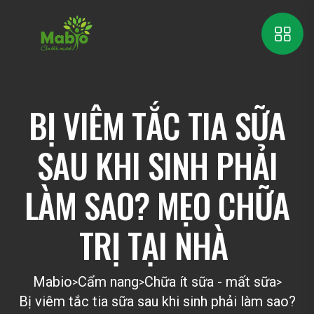
BỊ VIÊM TẮC TIA SỮA
SAU KHI SINH PHẢI
LÀM SAO? MẸO CHỮA
TRỊ TẠI NHÀ
Mabio
Cẩm nang
Chữa ít sữa - mất sữa
>
>
>
Bị viêm tắc tia sữa sau khi sinh phải làm sao?