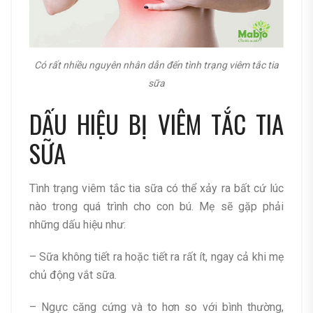
Có rất nhiều nguyên nhân dẫn đến tình trạng viêm tắc tia
sữa
DẤU HIỆU BỊ VIÊM TẮC TIA
SỮA
Tình trạng viêm tắc tia sữa có thể xảy ra bất cứ lúc
nào trong quá trình cho con bú. Mẹ sẽ gặp phải
những dấu hiệu như:
– Sữa không tiết ra hoặc tiết ra rất ít, ngay cả khi mẹ
chủ động vắt sữa.
– Ngực căng cứng và to hơn so với bình thường,